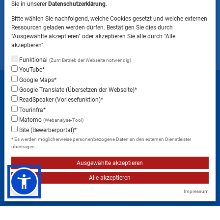
Sie in unserer
Datenschutzerklärung
.
Bitte beachten Sie, dass das Mitbringen von Tieren
Bitte wählen Sie nachfolgend, welche Cookies gesetzt und welche externen
ins Landratsamt Landsberg am Lech NICHT
Ressourcen geladen werden dürfen. Bestätigen Sie dies durch
gestattet ist.
"Ausgewählte akzeptieren" oder akzeptieren Sie alle durch "Alle
akzeptieren":
Funktional
(Zum Betrieb der Webseite notwendig)
YouTube*
Startseite
Sitemap
Datenschutzerklärung
Google Maps*
Google Translate (Übersetzen der Webseite)*
Datenschutzeinstellungen
ReadSpeaker (Vorlesefunktion)*
Erklärung zur Barrierefreiheit
Impressum
Tourinfra*
Matomo
(Webanalyse-Tool)
Instagram
Facebook
RSS-Feed
Bite (Bewerberportal)*
* Es werden möglicherweise personenbezogene Daten an den externen Dienstleister
übertragen.
Ausgewählte akzeptieren
Alle akzeptieren
Impressum