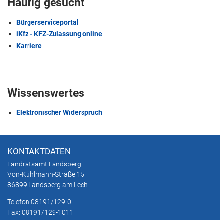
Häufig gesucht
Bürgerserviceportal
iKfz - KFZ-Zulassung online
Karriere
Wissenswertes
Elektronischer Widerspruch
KONTAKTDATEN
Landratsamt Landsberg
Von-Kühlmann-Straße 15
86899 Landsberg am Lech
Telefon:
08191/129-0
Fax: 08191/129-1011