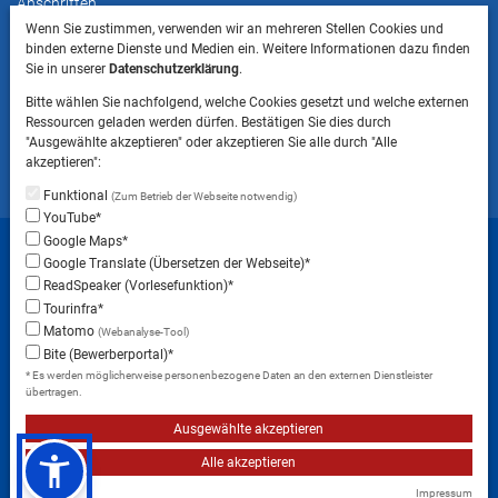
Anschriften
Wenn Sie zustimmen, verwenden wir an mehreren Stellen Cookies und
binden externe Dienste und Medien ein. Weitere Informationen dazu finden
HINWEIS
Sie in unserer
Datenschutzerklärung
.
Bitte beachten Sie, dass das Mitbringen von Tieren
Bitte wählen Sie nachfolgend, welche Cookies gesetzt und welche externen
ins Landratsamt Landsberg am Lech NICHT
Ressourcen geladen werden dürfen. Bestätigen Sie dies durch
gestattet ist.
"Ausgewählte akzeptieren" oder akzeptieren Sie alle durch "Alle
akzeptieren":
Funktional
(Zum Betrieb der Webseite notwendig)
YouTube*
Startseite
Sitemap
Datenschutzerklärung
Google Maps*
Google Translate (Übersetzen der Webseite)*
Datenschutzeinstellungen
ReadSpeaker (Vorlesefunktion)*
Erklärung zur Barrierefreiheit
Impressum
Tourinfra*
Matomo
(Webanalyse-Tool)
Instagram
Facebook
RSS-Feed
Bite (Bewerberportal)*
* Es werden möglicherweise personenbezogene Daten an den externen Dienstleister
übertragen.
Ausgewählte akzeptieren
Alle akzeptieren
Impressum