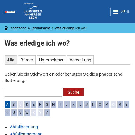
MENÜ
Startseite
Landratsamt
Was erledige ich wo?
Was erledige ich wo?
Alle
Bürger
Unternehmer
Verwaltung
Geben Sie ein Stichwort ein oder benutzen Sie die alphabetische
Sortierung:
A
B
C
D
E
F
G
H
I
J
K
L
M
N
O
P
Q
R
S
T
U
V
W
X
Y
Z
Abfallberatung
Abfallentsorgung