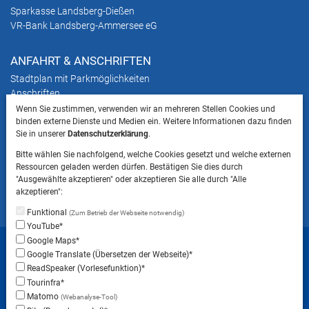
Sparkasse Landsberg-Dießen
VR-Bank Landsberg-Ammersee eG
ANFAHRT & ANSCHRIFTEN
Stadtplan mit Parkmöglichkeiten
Anschriften
Wenn Sie zustimmen, verwenden wir an mehreren Stellen Cookies und
binden externe Dienste und Medien ein. Weitere Informationen dazu finden
HINWEIS
Sie in unserer
Datenschutzerklärung
.
Bitte beachten Sie, dass das Mitbringen von Tieren
Bitte wählen Sie nachfolgend, welche Cookies gesetzt und welche externen
ins Landratsamt Landsberg am Lech NICHT
Ressourcen geladen werden dürfen. Bestätigen Sie dies durch
gestattet ist.
"Ausgewählte akzeptieren" oder akzeptieren Sie alle durch "Alle
akzeptieren":
Funktional
(Zum Betrieb der Webseite notwendig)
YouTube*
Startseite
Sitemap
Datenschutzerklärung
Google Maps*
Google Translate (Übersetzen der Webseite)*
Datenschutzeinstellungen
ReadSpeaker (Vorlesefunktion)*
Erklärung zur Barrierefreiheit
Impressum
Tourinfra*
Matomo
(Webanalyse-Tool)
Instagram
Facebook
RSS-Feed