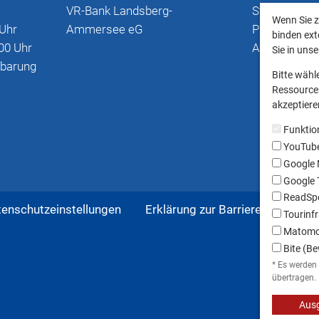
VR-Bank Landsberg-
Stadtplan mi
Wenn Sie z
 Uhr
Ammersee eG
Parkmöglich
binden ext
00 Uhr
Anschriften
Sie in uns
nbarung
Bitte wähl
Ressourcen
akzeptieren
Funktio
YouTub
Google
Google T
ReadSpe
tenschutzeinstellungen
Erklärung zur Barrierefreiheit
Tourinfr
Matom
Bite (Be
* Es werden
übertragen.
Ausg