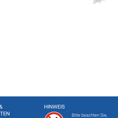
&
HINWEIS
FTEN
Bitte beachten Sie,