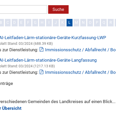
B
C
D
E
F
G
H
I
J
K
L
M
N
O
P
Q
R
AI-Leitfaden-Lärm-stationäre-Geräte-Kurzfassung-LWP
latt Stand: 03/2024 (688.39 KB)
s zur Dienstleistung:
Immissionsschutz / Abfallrecht / Bo
AI-Leitfaden-Lärm-stationäre-Geräte-Langfassung
latt Stand: 03/2024 (1217.13 KB)
s zur Dienstleistung:
Immissionsschutz / Abfallrecht / Bo
inträge
verschiedenen Gemeinden des Landkreises auf einen Blick...
r Übersicht