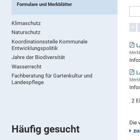
Formulare und Merkblätter
Klimaschutz
A
Naturschutz
Koordinationsstelle Kommunale
L
Entwicklungspolitik
Merkb
Jahre der Biodiversität
Info
Wasserrecht
L
Fachberatung für Gartenkultur und
Merkb
Landespflege
Info
2 E
Die 
Häufig gesucht
zu