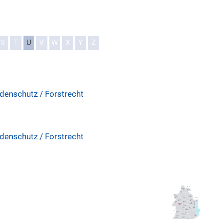
S
T
U
V
W
X
Y
Z
denschutz / Forstrecht
denschutz / Forstrecht