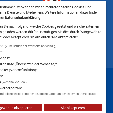
t
dass das Mitbringen
ustimmen, verwenden wir an mehreren Stellen Cookies und
keiten
von Tieren ins
erne Dienste und Medien ein. Weitere Informationen dazu finden
Landratsamt
erer
Datenschutzerklärung
.
Landsberg am Lech NICHT
en Sie nachfolgend, welche Cookies gesetzt und welche externen
gestattet ist.
 geladen werden dürfen. Bestätigen Sie dies durch "Ausgewählte
" oder akzeptieren Sie alle durch "Alle akzeptieren":
nal
(Zum Betrieb der Webseite notwendig)
e*
 Maps*
ranslate (Übersetzen der Webseite)*
aker (Vorlesefunktion)*
Impressum
a*
o
(Webanalyse-Tool)
werberportal)*
 möglicherweise personenbezogene Daten an den externen Dienstleister
ewählte akzeptieren
Alle akzeptieren