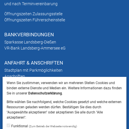
und nach Terminvereinbarung
Öffnungszeiten Zulassungsstelle
Öffnungszeiten Führerscheinstelle
BANKVERBINDUNGEN
Sparkasse Landsberg-Dießen
VR-Bank Landsberg-Ammersee eG
ANFAHRT & ANSCHRIFTEN
Stadtplan mit Parkmöglichkeiten
Anschriften
Wenn Sie zustimmen, verwenden wir an mehreren Stellen Cookies und
binden externe Dienste und Medien ein. Weitere Informationen dazu finden
HINWEIS
Sie in unserer
Datenschutzerklärung
.
Bitte beachten Sie, dass das Mitbringen von Tieren
Bitte wählen Sie nachfolgend, welche Cookies gesetzt und welche externen
ins Landratsamt Landsberg am Lech NICHT
Ressourcen geladen werden dürfen. Bestätigen Sie dies durch
gestattet ist.
"Ausgewählte akzeptieren" oder akzeptieren Sie alle durch "Alle
akzeptieren":
Funktional
(Zum Betrieb der Webseite notwendig)