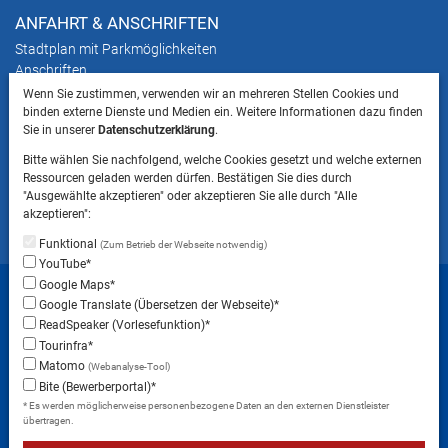
ANFAHRT & ANSCHRIFTEN
Stadtplan mit Parkmöglichkeiten
Anschriften
Wenn Sie zustimmen, verwenden wir an mehreren Stellen Cookies und
binden externe Dienste und Medien ein. Weitere Informationen dazu finden
HINWEIS
Sie in unserer
Datenschutzerklärung
.
Bitte beachten Sie, dass das Mitbringen von Tieren
Bitte wählen Sie nachfolgend, welche Cookies gesetzt und welche externen
ins Landratsamt Landsberg am Lech NICHT
Ressourcen geladen werden dürfen. Bestätigen Sie dies durch
gestattet ist.
"Ausgewählte akzeptieren" oder akzeptieren Sie alle durch "Alle
akzeptieren":
Funktional
(Zum Betrieb der Webseite notwendig)
YouTube*
Startseite
Sitemap
Datenschutzerklärung
Google Maps*
Google Translate (Übersetzen der Webseite)*
Datenschutzeinstellungen
ReadSpeaker (Vorlesefunktion)*
Erklärung zur Barrierefreiheit
Impressum
Tourinfra*
Matomo
(Webanalyse-Tool)
Instagram
Facebook
RSS-Feed
Bite (Bewerberportal)*
* Es werden möglicherweise personenbezogene Daten an den externen Dienstleister
übertragen.