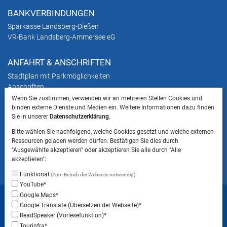
BANKVERBINDUNGEN
Sparkasse Landsberg-Dießen
VR-Bank Landsberg-Ammersee eG
ANFAHRT & ANSCHRIFTEN
Stadtplan mit Parkmöglichkeiten
Anschriften
Wenn Sie zustimmen, verwenden wir an mehreren Stellen Cookies und
binden externe Dienste und Medien ein. Weitere Informationen dazu finden
HINWEIS
Sie in unserer
Datenschutzerklärung
.
Bitte beachten Sie, dass das Mitbringen von Tieren
Bitte wählen Sie nachfolgend, welche Cookies gesetzt und welche externen
ins Landratsamt Landsberg am Lech NICHT
Ressourcen geladen werden dürfen. Bestätigen Sie dies durch
gestattet ist.
"Ausgewählte akzeptieren" oder akzeptieren Sie alle durch "Alle
akzeptieren":
Funktional
(Zum Betrieb der Webseite notwendig)
YouTube*
Startseite
Sitemap
Datenschutzerklärung
Google Maps*
Google Translate (Übersetzen der Webseite)*
Datenschutzeinstellungen
ReadSpeaker (Vorlesefunktion)*
Erklärung zur Barrierefreiheit
Impressum
Tourinfra*