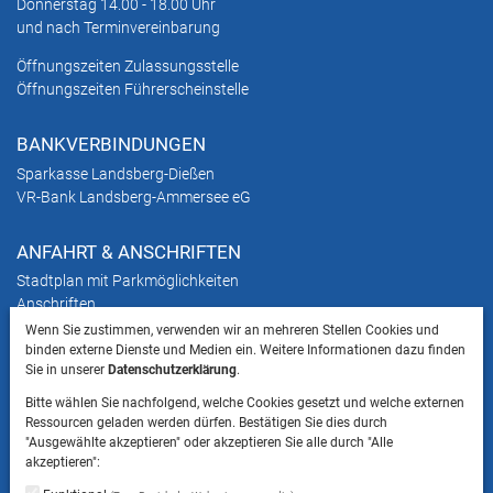
Donnerstag 14.00 - 18.00 Uhr
und nach Terminvereinbarung
Öffnungszeiten Zulassungsstelle
Öffnungszeiten Führerscheinstelle
BANKVERBINDUNGEN
Sparkasse Landsberg-Dießen
VR-Bank Landsberg-Ammersee eG
ANFAHRT & ANSCHRIFTEN
Stadtplan mit Parkmöglichkeiten
Anschriften
Wenn Sie zustimmen, verwenden wir an mehreren Stellen Cookies und
binden externe Dienste und Medien ein. Weitere Informationen dazu finden
HINWEIS
Sie in unserer
Datenschutzerklärung
.
Bitte beachten Sie, dass das Mitbringen von Tieren
Bitte wählen Sie nachfolgend, welche Cookies gesetzt und welche externen
ins Landratsamt Landsberg am Lech NICHT
Ressourcen geladen werden dürfen. Bestätigen Sie dies durch
gestattet ist.
"Ausgewählte akzeptieren" oder akzeptieren Sie alle durch "Alle
akzeptieren":