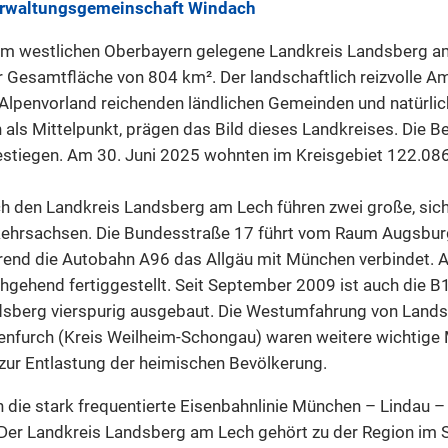
rwaltungsgemeinschaft Windach
im westlichen Oberbayern gelegene Landkreis Landsberg a
r Gesamtfläche von 804 km². Der landschaftlich reizvolle A
Alpenvorland reichenden ländlichen Gemeinden und natürli
 als Mittelpunkt, prägen das Bild dieses Landkreises. Die Be
stiegen. Am 30. Juni 2025 wohnten im Kreisgebiet 122.08
h den Landkreis Landsberg am Lech führen zwei große, sic
ehrsachsen. Die Bundesstraße 17 führt vom Raum Augsburg 
end die Autobahn A96 das Allgäu mit München verbindet. Au
hgehend fertiggestellt. Seit September 2009 ist auch die B
sberg vierspurig ausgebaut. Die Westumfahrung von Landsb
nfurch (Kreis Weilheim-Schongau) waren weitere wichtig
zur Entlastung der heimischen Bevölkerung.
 die stark frequentierte Eisenbahnlinie München – Lindau 
 Der Landkreis Landsberg am Lech gehört zu der Region im 