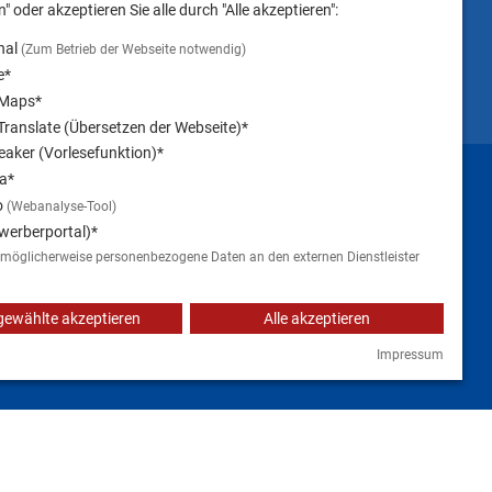
" oder akzeptieren Sie alle durch "Alle akzeptieren":
nal
(Zum Betrieb der Webseite notwendig)
e*
 Maps*
ranslate (Übersetzen der Webseite)*
aker (Vorlesefunktion)*
Impressum
a*
o
(Webanalyse-Tool)
werberportal)*
 möglicherweise personenbezogene Daten an den externen Dienstleister
ewählte akzeptieren
Alle akzeptieren
Impressum