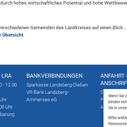
 durch hohes wirtschaftliches Potential und hohe Wettbewer
verschiedenen Gemeinden des Landkreises auf einen Blick...
r Übersicht
 LRA
BANKVERBINDUNGEN
ANFAHRT 
ANSCHRI
0 - 12.00
Sparkasse Landsberg-Dießen
VR-Bank Landsberg-
Stadtplan mi
Wenn Sie z
 Uhr
Ammersee eG
Parkmöglich
binden ext
00 Uhr
Anschriften
Sie in uns
nbarung
Bitte wähl
Ressourcen