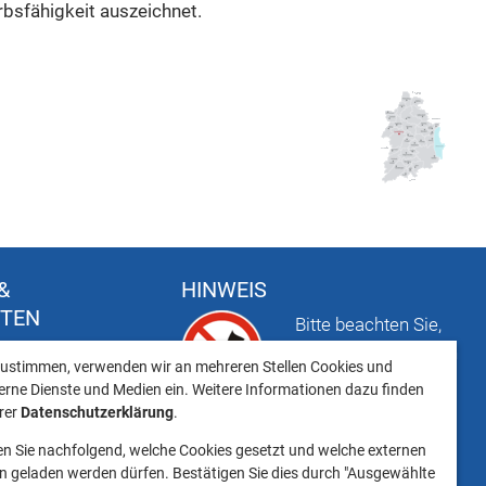
bsfähigkeit auszeichnet.
&
HINWEIS
FTEN
Bitte beachten Sie,
t
dass das Mitbringen
ustimmen, verwenden wir an mehreren Stellen Cookies und
keiten
von Tieren ins
erne Dienste und Medien ein. Weitere Informationen dazu finden
Landratsamt
erer
Datenschutzerklärung
.
Landsberg am Lech NICHT
en Sie nachfolgend, welche Cookies gesetzt und welche externen
gestattet ist.
 geladen werden dürfen. Bestätigen Sie dies durch "Ausgewählte