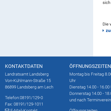
sich
Die 
zu
KONTAKTDATEN
ÖFFNUNGSZEITEN
Landratsamt Landsberg
Montag bis Freitag 8.0
Von-Kühlmann-Straße 15
Uhr
86899 Landsberg am Lech
Dienstag 14.00 - 16.00
Donnerstag 14.00 - 18.
Telefon:
08191/129-0
und nach Terminverei
Fax: 08191/129-1011
E-Mail-Kontakt
Öffnungszeiten