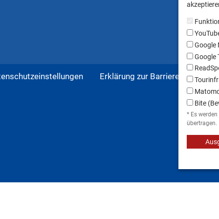
akzeptieren
Funktio
YouTub
Google
Google T
ReadSpe
tenschutzeinstellungen
Erklärung zur Barrierefreiheit
Tourinfr
Matom
Bite (Be
* Es werden
übertragen.
Ausg