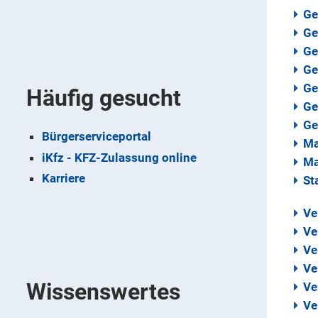
Ge
Ge
Ge
Ge
Ge
Häufig gesucht
Ge
Ge
Bürgerserviceportal
Ma
iKfz - KFZ-Zulassung online
Ma
Karriere
St
Ve
Ve
Ve
Ve
Wissenswertes
Ve
Ve