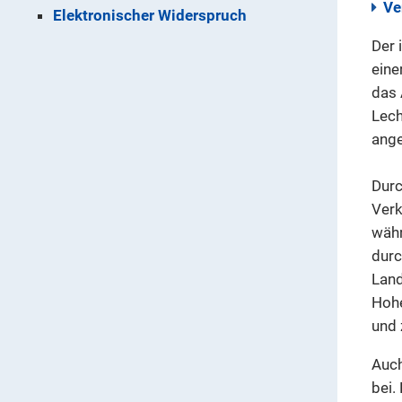
Ve
Elektronischer Widerspruch
Der 
eine
das 
Lech
ange
Durc
Verk
währ
durc
Land
Hohe
und 
Auch
bei.