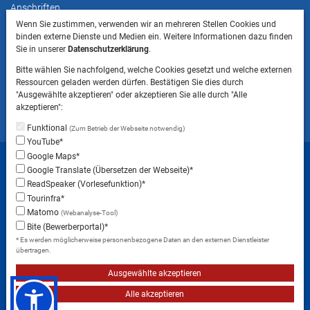
Anschriften
Wenn Sie zustimmen, verwenden wir an mehreren Stellen Cookies und
binden externe Dienste und Medien ein. Weitere Informationen dazu finden
HINWEIS
Sie in unserer
Datenschutzerklärung
.
Bitte beachten Sie, dass das Mitbringen von Tieren
Bitte wählen Sie nachfolgend, welche Cookies gesetzt und welche externen
ins Landratsamt Landsberg am Lech NICHT
Ressourcen geladen werden dürfen. Bestätigen Sie dies durch
gestattet ist.
"Ausgewählte akzeptieren" oder akzeptieren Sie alle durch "Alle
akzeptieren":
Funktional
(Zum Betrieb der Webseite notwendig)
YouTube*
Startseite
Sitemap
Datenschutzerklärung
Google Maps*
Google Translate (Übersetzen der Webseite)*
Datenschutzeinstellungen
ReadSpeaker (Vorlesefunktion)*
Erklärung zur Barrierefreiheit
Impressum
Tourinfra*
Matomo
(Webanalyse-Tool)
Instagram
Facebook
RSS-Feed
Bite (Bewerberportal)*
* Es werden möglicherweise personenbezogene Daten an den externen Dienstleister
übertragen.
Ausgewählte akzeptieren
Alle akzeptieren