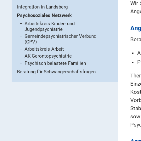
Wir 
Integration in Landsberg
Ange
Psychosoziales Netzwerk
Arbeitskreis Kinder- und
Ang
Jugendpsychiatrie
Gemeindepsychiatrischer Verbund
Bera
(GPV)
Arbeitskreis Arbeit
A
AK Gerontopsychiatrie
P
Psychisch belastete Familien
Beratung für Schwangerschaftsfragen
Ther
Einz
Kost
Vorb
Stab
sowi
Psyc