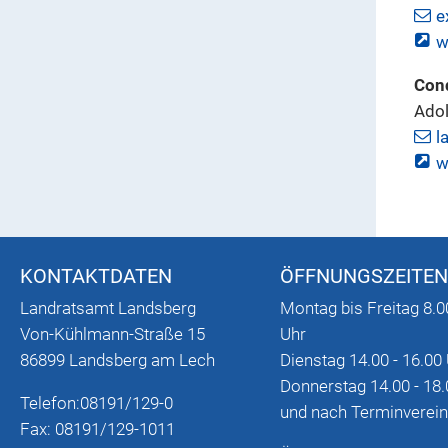
e
w
Cond
Adol
l
w
KONTAKTDATEN
ÖFFNUNGSZEITEN
Landratsamt Landsberg
Montag bis Freitag 8.0
Von-Kühlmann-Straße 15
Uhr
86899 Landsberg am Lech
Dienstag 14.00 - 16.00
Donnerstag 14.00 - 18.
Telefon:
08191/129-0
und nach Terminverei
Fax: 08191/129-1011