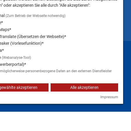
" oder akzeptieren Sie alle durch "Alle akzeptieren":
nal
(Zum Betrieb der Webseite notwendig)
e*
 Maps*
ranslate (Übersetzen der Webseite)*
aker (Vorlesefunktion)*
Impressum
a*
o
(Webanalyse-Tool)
werberportal)*
 möglicherweise personenbezogene Daten an den externen Dienstleister
ewählte akzeptieren
Alle akzeptieren
Impressum