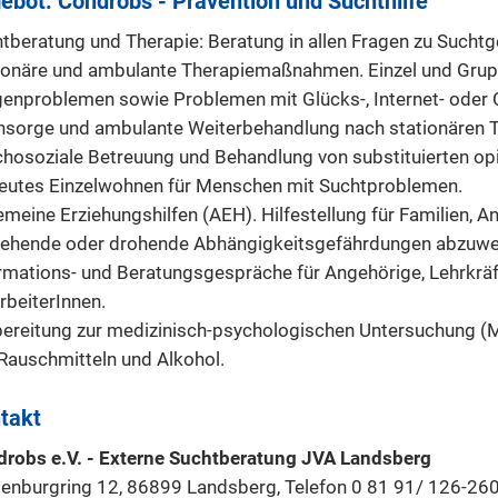
ebot: Condrobs - Prävention und Suchthilfe
tberatung und Therapie: Beratung in allen Fragen zu Sucht
ionäre und ambulante Therapiemaßnahmen. Einzel und Grup
enproblemen sowie Problemen mit Glücks-, Internet- oder
sorge und ambulante Weiterbehandlung nach stationären
hosoziale Betreuung und Behandlung von substituierten o
eutes Einzelwohnen für Menschen mit Suchtproblemen.
emeine Erziehungshilfen (AEH). Hilfestellung für Familien, 
ehende oder drohende Abhängigkeitsgefährdungen abzuw
rmations- und Beratungsgespräche für Angehörige, Lehrkräf
rbeiterInnen.
ereitung zur medizinisch-psychologischen Untersuchung (M
Rauschmitteln und Alkohol.
takt
robs e.V. - Externe Suchtberatung JVA Landsberg
enburgring 12, 86899 Landsberg, Telefon 0 81 91/ 126-260,