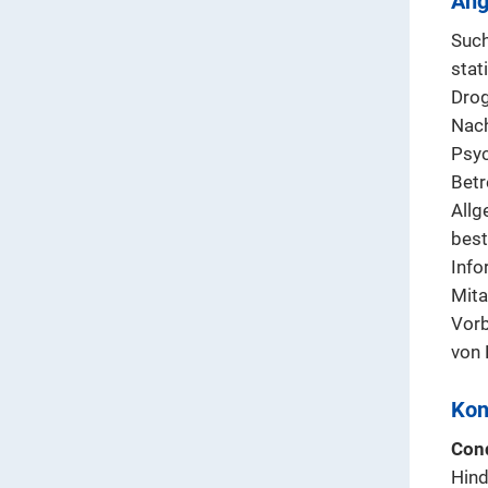
Ang
Such
stat
Drog
Nach
Psyc
Betr
Allg
best
Info
Mita
Vorb
von 
Kon
Cond
Hind