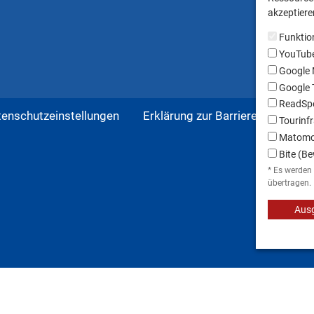
akzeptieren
Funktio
YouTub
Google
Google T
ReadSpe
tenschutzeinstellungen
Erklärung zur Barrierefreiheit
Tourinfr
Matom
Bite (Be
* Es werden
übertragen.
Ausg