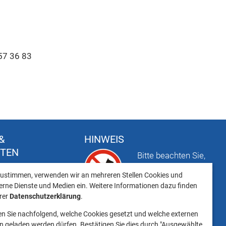
57 36 83
&
HINWEIS
FTEN
Bitte beachten Sie,
t
dass das Mitbringen
ustimmen, verwenden wir an mehreren Stellen Cookies und
keiten
von Tieren ins
erne Dienste und Medien ein. Weitere Informationen dazu finden
Landratsamt
erer
Datenschutzerklärung
.
Landsberg am Lech NICHT
en Sie nachfolgend, welche Cookies gesetzt und welche externen
gestattet ist.
 geladen werden dürfen. Bestätigen Sie dies durch "Ausgewählte