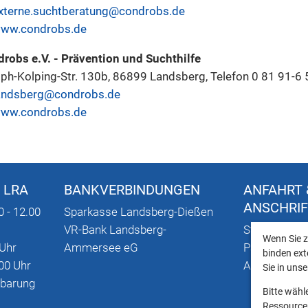
xterne.suchtberatung@condrobs.de
ww.condrobs.de
robs e.V. - Prävention und Suchthilfe
ph-Kolping-Str. 130b, 86899 Landsberg, Telefon 0 81 91-6 
andsberg@condrobs.de
ww.condrobs.de
 LRA
BANKVERBINDUNGEN
ANFAHRT 
ANSCHRI
0 - 12.00
Sparkasse Landsberg-Dießen
VR-Bank Landsberg-
Stadtplan mi
Wenn Sie z
 Uhr
Ammersee eG
Parkmöglich
binden ext
00 Uhr
Anschriften
Sie in uns
nbarung
Bitte wähl
Ressourcen