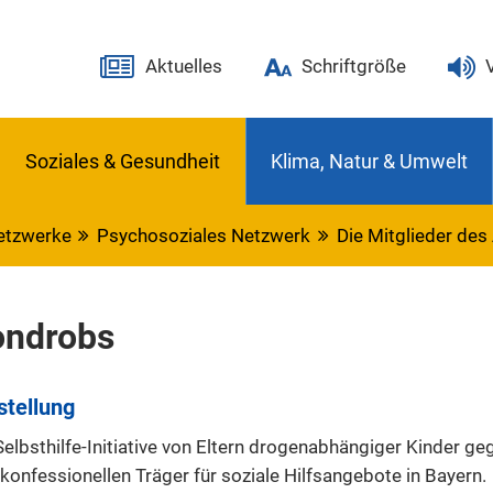
Aktuelles
Schriftgröße
Soziales & Gesundheit
Klima, Natur & Umwelt
etzwerke
Psychosoziales Netzwerk
Die Mitglieder des
ondrobs
stellung
Selbsthilfe-Initiative von Eltern drogenabhängiger Kinder ge
konfessionellen Träger für soziale Hilfsangebote in Bayern.