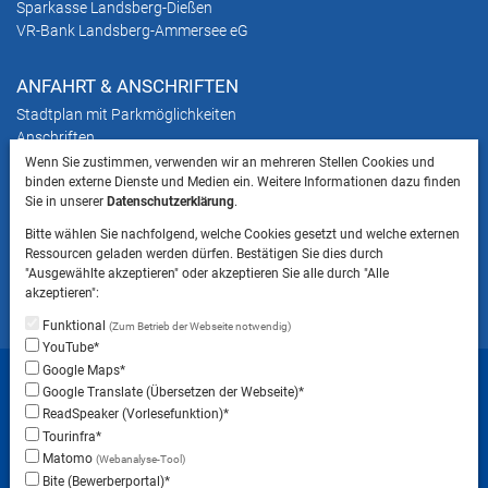
Sparkasse Landsberg-Dießen
VR-Bank Landsberg-Ammersee eG
ANFAHRT & ANSCHRIFTEN
Stadtplan mit Parkmöglichkeiten
Anschriften
Wenn Sie zustimmen, verwenden wir an mehreren Stellen Cookies und
binden externe Dienste und Medien ein. Weitere Informationen dazu finden
HINWEIS
Sie in unserer
Datenschutzerklärung
.
Bitte beachten Sie, dass das Mitbringen von Tieren
Bitte wählen Sie nachfolgend, welche Cookies gesetzt und welche externen
ins Landratsamt Landsberg am Lech NICHT
Ressourcen geladen werden dürfen. Bestätigen Sie dies durch
gestattet ist.
"Ausgewählte akzeptieren" oder akzeptieren Sie alle durch "Alle
akzeptieren":
Funktional
(Zum Betrieb der Webseite notwendig)
YouTube*
Startseite
Sitemap
Datenschutzerklärung
Google Maps*
Google Translate (Übersetzen der Webseite)*
Datenschutzeinstellungen
ReadSpeaker (Vorlesefunktion)*
Erklärung zur Barrierefreiheit
Impressum
Tourinfra*
Matomo
(Webanalyse-Tool)
Instagram
Facebook
RSS-Feed
Bite (Bewerberportal)*