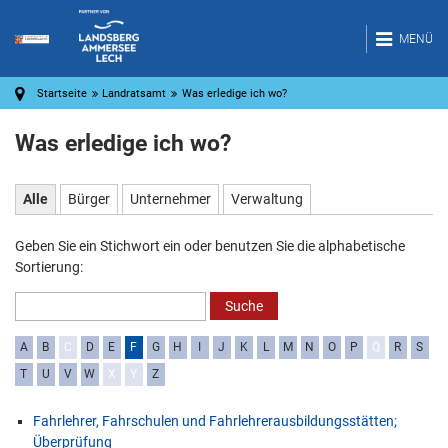
MENÜ
Startseite
Landratsamt
Was erledige ich wo?
Was erledige ich wo?
Alle
Bürger
Unternehmer
Verwaltung
Geben Sie ein Stichwort ein oder benutzen Sie die alphabetische
Sortierung:
A
B
C
D
E
F
G
H
I
J
K
L
M
N
O
P
Q
R
S
T
U
V
W
X
Y
Z
Fahrlehrer, Fahrschulen und Fahrlehrerausbildungsstätten;
Überprüfung