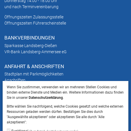
Donnerstag 14.00 - 18.00 Uhr
und nach Terminvereinbarung
Öffnungszeiten Zulassungsstelle
Öffnungszeiten Führerscheinstelle
BANKVERBINDUNGEN
Sparkasse Landsberg-Dießen
VR-Bank Landsberg-Ammersee eG
ANFAHRT & ANSCHRIFTEN
Stadtplan mit Parkmöglichkeiten
Anschriften
Wenn Sie zustimmen, verwenden wir an mehreren Stellen Cookies und
binden externe Dienste und Medien ein. Weitere Informationen dazu finden
HINWEIS
Sie in unserer
Datenschutzerklärung
.
Bitte beachten Sie, dass das Mitbringen von Tieren
Bitte wählen Sie nachfolgend, welche Cookies gesetzt und welche externen
ins Landratsamt Landsberg am Lech NICHT
Ressourcen geladen werden dürfen. Bestätigen Sie dies durch
gestattet ist.
"Ausgewählte akzeptieren" oder akzeptieren Sie alle durch "Alle
akzeptieren":
Funktional