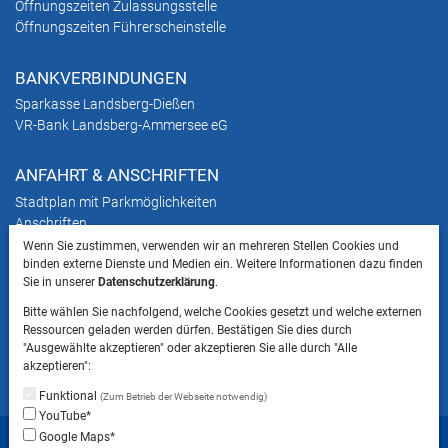
Öffnungszeiten Zulassungsstelle
Öffnungszeiten Führerscheinstelle
BANKVERBINDUNGEN
Sparkasse Landsberg-Dießen
VR-Bank Landsberg-Ammersee eG
ANFAHRT & ANSCHRIFTEN
Stadtplan mit Parkmöglichkeiten
Anschriften
Wenn Sie zustimmen, verwenden wir an mehreren Stellen Cookies und
binden externe Dienste und Medien ein. Weitere Informationen dazu finden
HINWEIS
Sie in unserer
Datenschutzerklärung
.
Bitte beachten Sie, dass das Mitbringen von Tieren
Bitte wählen Sie nachfolgend, welche Cookies gesetzt und welche externen
ins Landratsamt Landsberg am Lech NICHT
Ressourcen geladen werden dürfen. Bestätigen Sie dies durch
gestattet ist.
"Ausgewählte akzeptieren" oder akzeptieren Sie alle durch "Alle
akzeptieren":
Funktional
(Zum Betrieb der Webseite notwendig)
YouTube*
Startseite
Sitemap
Datenschutzerklärung
Google Maps*