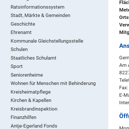
Fläc
Ratsinformationssystem
Met
Stadt, Märkte & Gemeinden
Orts
Geschichte
Ver
Mit
Ehrenamt
Kommunale Gleichstellungsstelle
Ans
Schulen
Gem
Staatliches Schulamt
Am 
Sport
822
Seniorenheime
Tele
Wohnen für Menschen mit Behinderung
Fax
Kreisheimatpflege
E-Ma
Kirchen & Kapellen
Inte
Kreisbrandinspektion
Öff
Finanzhilfen
Antje-Egerland Fonds
Mont