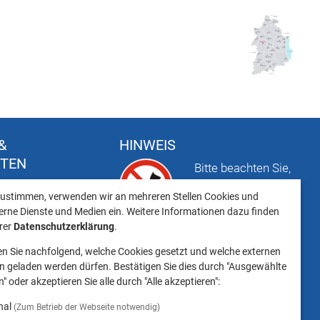
&
HINWEIS
FTEN
Bitte beachten Sie,
t
dass das Mitbringen
ustimmen, verwenden wir an mehreren Stellen Cookies und
keiten
von Tieren ins
erne Dienste und Medien ein. Weitere Informationen dazu finden
Landratsamt
erer
Datenschutzerklärung
.
Landsberg am Lech NICHT
en Sie nachfolgend, welche Cookies gesetzt und welche externen
gestattet ist.
 geladen werden dürfen. Bestätigen Sie dies durch "Ausgewählte
" oder akzeptieren Sie alle durch "Alle akzeptieren":
nal
(Zum Betrieb der Webseite notwendig)