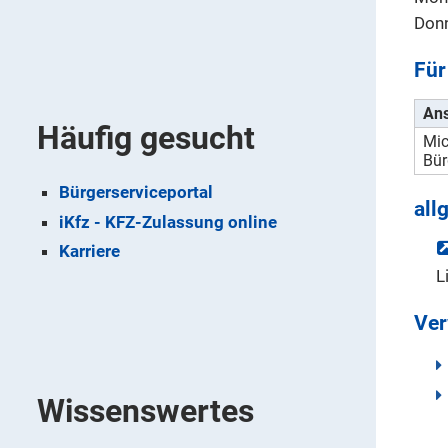
Donn
Für
Ans
Häufig gesucht
Mi
Bür
Bürgerserviceportal
all
iKfz - KFZ-Zulassung online
Karriere
L
Ver
Wissenswertes