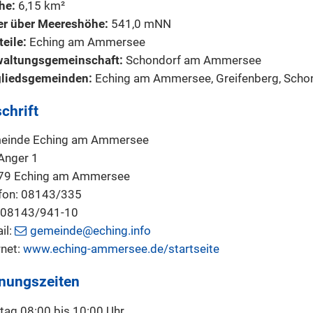
he:
6,15 km²
er über Meereshöhe:
541,0 mNN
teile:
Eching am Ammersee
waltungsgemeinschaft:
Schondorf am Ammersee
gliedsgemeinden:
Eching am Ammersee, Greifenberg, Sch
chrift
einde Eching am Ammersee
Anger 1
79 Eching am Ammersee
fon: 08143/335
: 08143/941-10
il:
gemeinde@eching.info
rnet:
www.eching-ammersee.de/startseite
nungszeiten
ag 08:00 bis 10:00 Uhr,