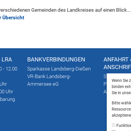
verschiedenen Gemeinden des Landkreises auf einen Blick...
r Übersicht
 LRA
BANKVERBINDUNGEN
ANFAHRT 
ANSCHRI
0 - 12.00
Sparkasse Landsberg-Dießen
VR-Bank Landsberg-
Stadtplan mi
Wenn Sie z
 Uhr
Ammersee eG
Parkmöglich
binden ext
00 Uhr
Anschriften
Sie in uns
nbarung
Bitte wähl
Ressourcen
akzeptieren
Funktio