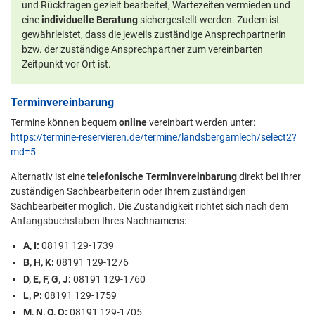
und Rückfragen gezielt bearbeitet, Wartezeiten vermieden und
eine
individuelle Beratung
sichergestellt werden. Zudem ist
gewährleistet, dass die jeweils zuständige Ansprechpartnerin
bzw. der zuständige Ansprechpartner zum vereinbarten
Zeitpunkt vor Ort ist.
Terminvereinbarung
Termine können bequem
online
vereinbart werden unter:
https://termine-reservieren.de/termine/landsbergamlech/select2?
md=5
Alternativ ist eine
telefonische Terminvereinbarung
direkt bei Ihrer
zuständigen Sachbearbeiterin oder Ihrem zuständigen
Sachbearbeiter möglich. Die Zuständigkeit richtet sich nach dem
Anfangsbuchstaben Ihres Nachnamens:
A, I:
08191 129-1739
B, H, K:
08191 129-1276
D, E, F, G, J:
08191 129-1760
L, P:
08191 129-1759
M, N, O, Q:
08191 129-1705