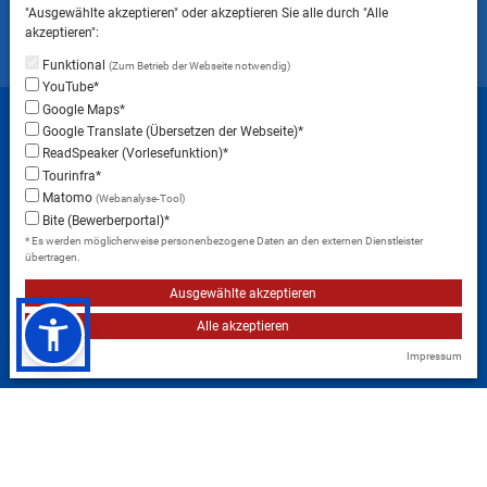
gestattet ist.
"Ausgewählte akzeptieren" oder akzeptieren Sie alle durch "Alle
akzeptieren":
Funktional
(Zum Betrieb der Webseite notwendig)
YouTube*
Startseite
Sitemap
Datenschutzerklärung
Google Maps*
Google Translate (Übersetzen der Webseite)*
Datenschutzeinstellungen
ReadSpeaker (Vorlesefunktion)*
Erklärung zur Barrierefreiheit
Impressum
Tourinfra*
Matomo
(Webanalyse-Tool)
Instagram
Facebook
RSS-Feed
Bite (Bewerberportal)*
* Es werden möglicherweise personenbezogene Daten an den externen Dienstleister
übertragen.
Ausgewählte akzeptieren
Alle akzeptieren
Impressum