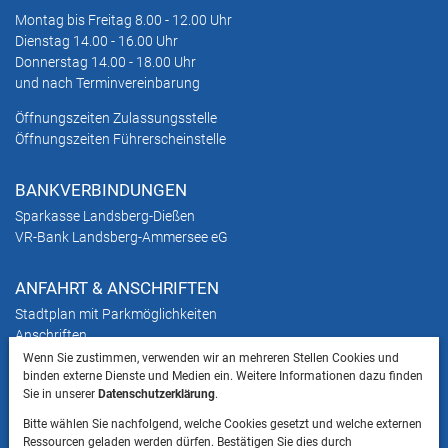
Montag bis Freitag 8.00 - 12.00 Uhr
Dienstag 14.00 - 16.00 Uhr
Donnerstag 14.00 - 18.00 Uhr
und nach Terminvereinbarung
Öffnungszeiten Zulassungsstelle
Öffnungszeiten Führerscheinstelle
BANKVERBINDUNGEN
Sparkasse Landsberg-Dießen
VR-Bank Landsberg-Ammersee eG
ANFAHRT & ANSCHRIFTEN
Stadtplan mit Parkmöglichkeiten
Anschriften
Wenn Sie zustimmen, verwenden wir an mehreren Stellen Cookies und
binden externe Dienste und Medien ein. Weitere Informationen dazu finden
HINWEIS
Sie in unserer
Datenschutzerklärung
.
Bitte beachten Sie, dass das Mitbringen von Tieren
Bitte wählen Sie nachfolgend, welche Cookies gesetzt und welche externen
ins Landratsamt Landsberg am Lech NICHT
Ressourcen geladen werden dürfen. Bestätigen Sie dies durch