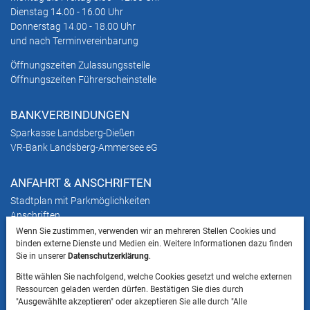
Dienstag 14.00 - 16.00 Uhr
Donnerstag 14.00 - 18.00 Uhr
und nach Terminvereinbarung
Öffnungszeiten Zulassungsstelle
Öffnungszeiten Führerscheinstelle
BANKVERBINDUNGEN
Sparkasse Landsberg-Dießen
VR-Bank Landsberg-Ammersee eG
ANFAHRT & ANSCHRIFTEN
Stadtplan mit Parkmöglichkeiten
Anschriften
Wenn Sie zustimmen, verwenden wir an mehreren Stellen Cookies und
binden externe Dienste und Medien ein. Weitere Informationen dazu finden
HINWEIS
Sie in unserer
Datenschutzerklärung
.
Bitte beachten Sie, dass das Mitbringen von Tieren
Bitte wählen Sie nachfolgend, welche Cookies gesetzt und welche externen
ins Landratsamt Landsberg am Lech NICHT
Ressourcen geladen werden dürfen. Bestätigen Sie dies durch
gestattet ist.
"Ausgewählte akzeptieren" oder akzeptieren Sie alle durch "Alle