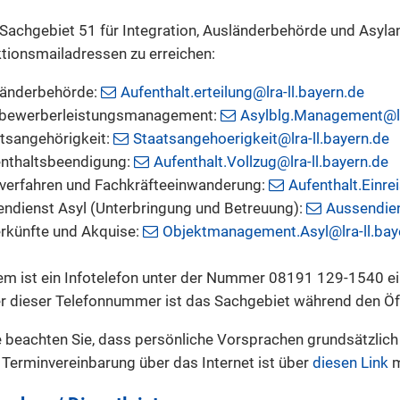
Sachgebiet 51 für Integration, Ausländerbehörde und Asylan
tionsmailadressen zu erreichen:
länderbehörde:
Aufenthalt.erteilung@lra-ll.bayern.de
lbewerberleistungsmanagement:
Asylblg.Management@lra
tsangehörigkeit:
Staatsangehoerigkeit@lra-ll.bayern.de
nthaltsbeendigung:
Aufenthalt.Vollzug@lra-ll.bayern.de
verfahren und Fachkräfteeinwanderung:
Aufenthalt.Einre
ndienst Asyl (Unterbringung und Betreuung):
Aussendien
rkünfte und Akquise:
Objektmanagement.Asyl@lra-ll.bay
m ist ein Infotelefon unter der Nummer 08191 129-1540 ei
r dieser Telefonnummer ist das Sachgebiet während den Öff
e beachten Sie, dass persönliche Vorsprachen grundsätzlich
 Terminvereinbarung über das Internet ist über
diesen Link
m