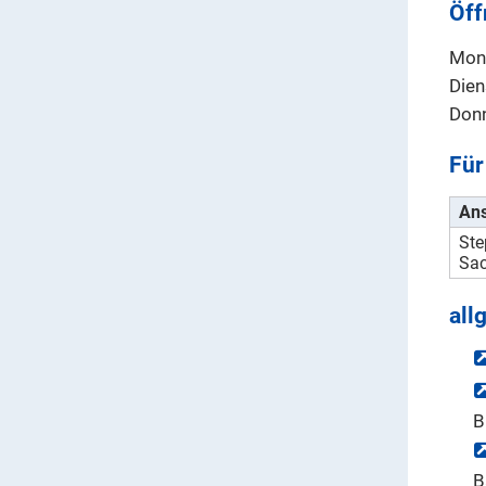
Öff
Mont
Dien
Donn
Für
Ans
St
Sac
all
B
B