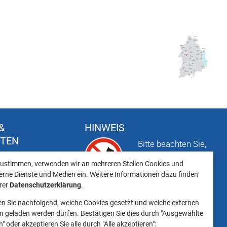
&
HINWEIS
FTEN
Bitte beachten Sie,
t
dass das Mitbringen
ustimmen, verwenden wir an mehreren Stellen Cookies und
keiten
von Tieren ins
erne Dienste und Medien ein. Weitere Informationen dazu finden
Landratsamt
erer
Datenschutzerklärung
.
Landsberg am Lech NICHT
en Sie nachfolgend, welche Cookies gesetzt und welche externen
gestattet ist.
 geladen werden dürfen. Bestätigen Sie dies durch "Ausgewählte
" oder akzeptieren Sie alle durch "Alle akzeptieren":