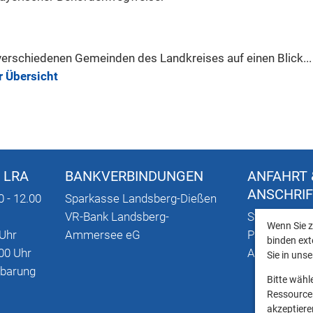
verschiedenen Gemeinden des Landkreises auf einen Blick...
r Übersicht
 LRA
BANKVERBINDUNGEN
ANFAHRT 
ANSCHRI
0 - 12.00
Sparkasse Landsberg-Dießen
VR-Bank Landsberg-
Stadtplan mi
Wenn Sie z
 Uhr
Ammersee eG
Parkmöglich
binden ext
00 Uhr
Anschriften
Sie in uns
nbarung
Bitte wähl
Ressourcen
akzeptieren