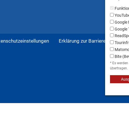
Funktio
YouTub
Google
Google T
ReadSpe
tenschutzeinstellungen
Erklärung zur Barrierefreiheit
Tourinfr
Matom
Bite (Be
* Es werden
übertragen.
Ausg