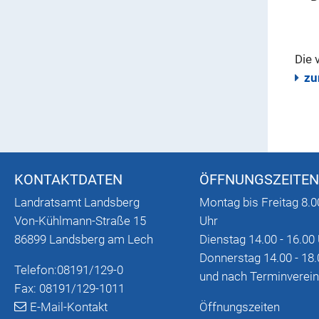
Die 
zu
KONTAKTDATEN
ÖFFNUNGSZEITEN
Landratsamt Landsberg
Montag bis Freitag 8.0
Von-Kühlmann-Straße 15
Uhr
86899 Landsberg am Lech
Dienstag 14.00 - 16.00
Donnerstag 14.00 - 18.
Telefon:
08191/129-0
und nach Terminverei
Fax: 08191/129-1011
E-Mail-Kontakt
Öffnungszeiten