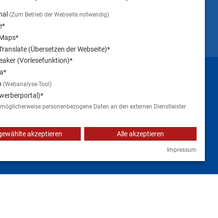
nal
(Zum Betrieb der Webseite notwendig)
e*
 Maps*
ranslate (Übersetzen der Webseite)*
aker (Vorlesefunktion)*
Impressum
a*
o
(Webanalyse-Tool)
werberportal)*
 möglicherweise personenbezogene Daten an den externen Dienstleister
ewählte akzeptieren
Alle akzeptieren
Impressum