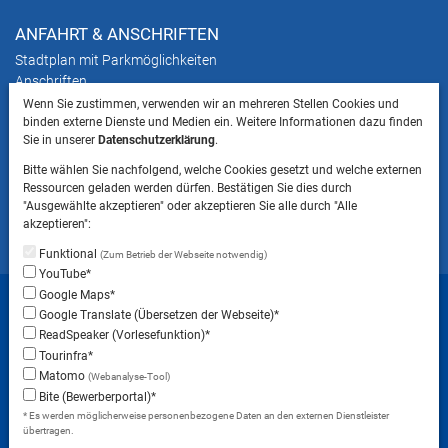
ANFAHRT & ANSCHRIFTEN
Stadtplan mit Parkmöglichkeiten
Anschriften
Wenn Sie zustimmen, verwenden wir an mehreren Stellen Cookies und
binden externe Dienste und Medien ein. Weitere Informationen dazu finden
HINWEIS
Sie in unserer
Datenschutzerklärung
.
Bitte beachten Sie, dass das Mitbringen von Tieren
Bitte wählen Sie nachfolgend, welche Cookies gesetzt und welche externen
ins Landratsamt Landsberg am Lech NICHT
Ressourcen geladen werden dürfen. Bestätigen Sie dies durch
gestattet ist.
"Ausgewählte akzeptieren" oder akzeptieren Sie alle durch "Alle
akzeptieren":
Funktional
(Zum Betrieb der Webseite notwendig)
YouTube*
Startseite
Sitemap
Datenschutzerklärung
Google Maps*
Google Translate (Übersetzen der Webseite)*
Datenschutzeinstellungen
ReadSpeaker (Vorlesefunktion)*
Erklärung zur Barrierefreiheit
Impressum
Tourinfra*
Matomo
(Webanalyse-Tool)
Instagram
Facebook
RSS-Feed
Bite (Bewerberportal)*
* Es werden möglicherweise personenbezogene Daten an den externen Dienstleister
übertragen.