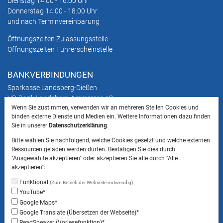
Dienstag 14.00 - 16.00 Uhr
Donnerstag 14.00 - 18.00 Uhr
und nach Terminvereinbarung
Öffnungszeiten Zulassungsstelle
Öffnungszeiten Führerscheinstelle
BANKVERBINDUNGEN
Sparkasse Landsberg-Dießen
VR-Bank Landsberg-Ammersee eG
Wenn Sie zustimmen, verwenden wir an mehreren Stellen Cookies und
binden externe Dienste und Medien ein. Weitere Informationen dazu finden
ANFAHRT & ANSCHRIFTEN
Sie in unserer
Datenschutzerklärung
.
Stadtplan mit Parkmöglichkeiten
Bitte wählen Sie nachfolgend, welche Cookies gesetzt und welche externen
Anschriften
Ressourcen geladen werden dürfen. Bestätigen Sie dies durch
"Ausgewählte akzeptieren" oder akzeptieren Sie alle durch "Alle
akzeptieren":
HINWEIS
Funktional
(Zum Betrieb der Webseite notwendig)
Bitte beachten Sie, dass das Mitbringen von Tieren
YouTube*
ins Landratsamt Landsberg am Lech NICHT
Google Maps*
gestattet ist.
Google Translate (Übersetzen der Webseite)*
ReadSpeaker (Vorlesefunktion)*