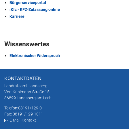
Bürgerserviceportal
iKfz - KFZ-Zulassung online
Karriere
Wissenswertes
Elektronischer Widerspruch
KONTAKTDATEN
Landratsamt Landsberg
Von-Kühlmann-Straße 15
86899 Landsberg am Lech
Telefon:
08191/129-0
Fax: 08191/129-1011
E-Mail-Kontakt