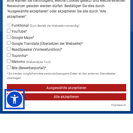
Bitte wählen Sie nachfolgend, welche Cookies gesetzt und welche externen
ins Landratsamt Landsberg am Lech NICHT
Ressourcen geladen werden dürfen. Bestätigen Sie dies durch
gestattet ist.
"Ausgewählte akzeptieren" oder akzeptieren Sie alle durch "Alle
akzeptieren":
Funktional
(Zum Betrieb der Webseite notwendig)
YouTube*
Startseite
Sitemap
Datenschutzerklärung
Google Maps*
Google Translate (Übersetzen der Webseite)*
Datenschutzeinstellungen
ReadSpeaker (Vorlesefunktion)*
Erklärung zur Barrierefreiheit
Impressum
Tourinfra*
Matomo
(Webanalyse-Tool)
Instagram
Facebook
RSS-Feed
Bite (Bewerberportal)*
* Es werden möglicherweise personenbezogene Daten an den externen Dienstleister
übertragen.
Ausgewählte akzeptieren
Alle akzeptieren
Impressum