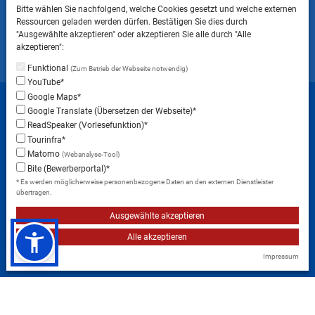
Bitte beachten Sie, dass das Mitbringen von Tieren
Bitte wählen Sie nachfolgend, welche Cookies gesetzt und welche externen
ins Landratsamt Landsberg am Lech NICHT
Ressourcen geladen werden dürfen. Bestätigen Sie dies durch
gestattet ist.
"Ausgewählte akzeptieren" oder akzeptieren Sie alle durch "Alle
akzeptieren":
Funktional
(Zum Betrieb der Webseite notwendig)
YouTube*
Startseite
Sitemap
Datenschutzerklärung
Google Maps*
Google Translate (Übersetzen der Webseite)*
Datenschutzeinstellungen
ReadSpeaker (Vorlesefunktion)*
Erklärung zur Barrierefreiheit
Impressum
Tourinfra*
Matomo
(Webanalyse-Tool)
Instagram
Facebook
RSS-Feed
Bite (Bewerberportal)*
* Es werden möglicherweise personenbezogene Daten an den externen Dienstleister
übertragen.
Ausgewählte akzeptieren
Alle akzeptieren
Impressum