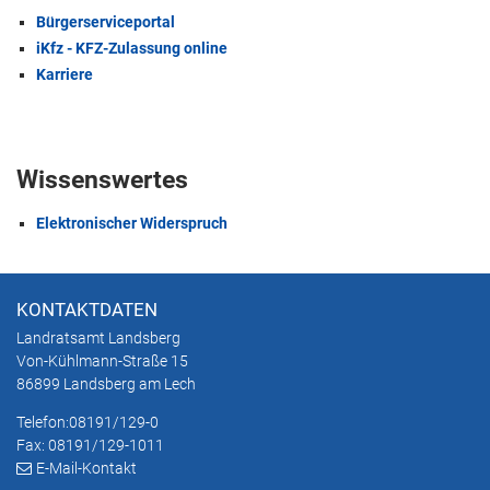
Bürgerserviceportal
iKfz - KFZ-Zulassung online
Karriere
Wissenswertes
Elektronischer Widerspruch
KONTAKTDATEN
Landratsamt Landsberg
Von-Kühlmann-Straße 15
86899 Landsberg am Lech
Telefon:
08191/129-0
Fax: 08191/129-1011
E-Mail-Kontakt