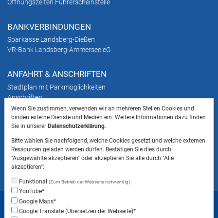
Öffnungszeiten Führerscheinstelle
BANKVERBINDUNGEN
Sparkasse Landsberg-Dießen
VR-Bank Landsberg-Ammersee eG
ANFAHRT & ANSCHRIFTEN
Stadtplan mit Parkmöglichkeiten
Anschriften
Wenn Sie zustimmen, verwenden wir an mehreren Stellen Cookies und
binden externe Dienste und Medien ein. Weitere Informationen dazu finden
HINWEIS
Sie in unserer
Datenschutzerklärung
.
Bitte beachten Sie, dass das Mitbringen von Tieren
Bitte wählen Sie nachfolgend, welche Cookies gesetzt und welche externen
ins Landratsamt Landsberg am Lech NICHT
Ressourcen geladen werden dürfen. Bestätigen Sie dies durch
gestattet ist.
"Ausgewählte akzeptieren" oder akzeptieren Sie alle durch "Alle
akzeptieren":
Funktional
(Zum Betrieb der Webseite notwendig)
YouTube*
Startseite
Sitemap
Datenschutzerklärung
Google Maps*
Google Translate (Übersetzen der Webseite)*
Datenschutzeinstellungen