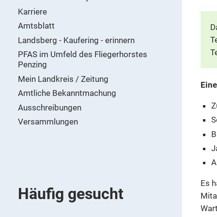
Karriere
Amtsblatt
D
T
Landsberg - Kaufering - erinnern
T
PFAS im Umfeld des Fliegerhorstes
Penzing
Mein Landkreis / Zeitung
Ein
Amtliche Bekanntmachung
Z
Ausschreibungen
S
Versammlungen
B
J
A
Es h
Häufig gesucht
Mita
Wart