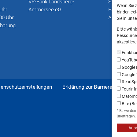
VR-Bank Landsberg-
Stadtplan mi
Wenn Sie z
 Uhr
Ammersee eG
Parkmöglich
binden ext
00 Uhr
Anschriften
Sie in uns
nbarung
Bitte wähl
Ressourcen
akzeptieren
Funktio
YouTub
Google
Google T
ReadSpe
tenschutzeinstellungen
Erklärung zur Barrierefreiheit
Tourinfr
Matom
Bite (Be
* Es werden
übertragen.
Ausg