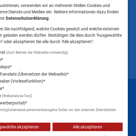
t
dass das Mitbringen
ustimmen, verwenden wir an mehreren Stellen Cookies und
keiten
von Tieren ins
erne Dienste und Medien ein. Weitere Informationen dazu finden
Landratsamt
erer
Datenschutzerklärung
.
Landsberg am Lech NICHT
en Sie nachfolgend, welche Cookies gesetzt und welche externen
gestattet ist.
 geladen werden dürfen. Bestätigen Sie dies durch "Ausgewählte
" oder akzeptieren Sie alle durch "Alle akzeptieren":
nal
(Zum Betrieb der Webseite notwendig)
e*
 Maps*
ranslate (Übersetzen der Webseite)*
aker (Vorlesefunktion)*
Impressum
a*
o
(Webanalyse-Tool)
werberportal)*
 möglicherweise personenbezogene Daten an den externen Dienstleister
ewählte akzeptieren
Alle akzeptieren