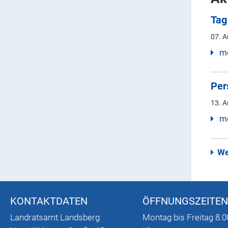
Tag
07. 
me
Per
13. 
me
We
KONTAKTDATEN
ÖFFNUNGSZEITEN
Landratsamt Landsberg
Montag bis Freitag 8.0