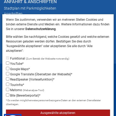
ANFAHRT & ANSCHRIFTEN
Stadtplan mit Parkmöglichkeiten
Anschriften
Wenn Sie zustimmen, verwenden wir an mehreren Stellen Cookies und
binden externe Dienste und Medien ein. Weitere Informationen dazu finden
HINWEIS
Sie in unserer
Datenschutzerklärung
.
Bitte beachten Sie, dass das Mitbringen von Tieren
Bitte wählen Sie nachfolgend, welche Cookies gesetzt und welche externen
ins Landratsamt Landsberg am Lech NICHT
Ressourcen geladen werden dürfen. Bestätigen Sie dies durch
gestattet ist.
"Ausgewählte akzeptieren" oder akzeptieren Sie alle durch "Alle
akzeptieren":
Funktional
(Zum Betrieb der Webseite notwendig)
YouTube*
Startseite
Sitemap
Datenschutzerklärung
Google Maps*
Google Translate (Übersetzen der Webseite)*
Datenschutzeinstellungen
ReadSpeaker (Vorlesefunktion)*
Erklärung zur Barrierefreiheit
Impressum
Tourinfra*
Matomo
(Webanalyse-Tool)
Instagram
Facebook
RSS-Feed
Bite (Bewerberportal)*
* Es werden möglicherweise personenbezogene Daten an den externen Dienstleister
übertragen.
Ausgewählte akzeptieren