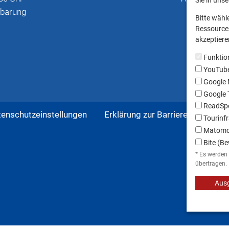
Sie in uns
nbarung
Bitte wähl
Ressourcen
akzeptieren
Funktio
YouTub
Google
Google T
ReadSpe
tenschutzeinstellungen
Erklärung zur Barrierefreiheit
Tourinfr
Matom
Bite (Be
* Es werden
übertragen.
Ausg