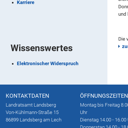
Karriere
Donn
und 
Die 
Wissenswertes
zu
Elektronischer Widerspruch
KONTAKTDATEN
ÖFFNUNGSZEITEN
Landratsamt Landsberg
Montag bis Freitag 8.0
Von-Kühlmann-Straße 15
Uhr
86899 Landsberg am Lech
Dienstag 14.00 - 16.00
Donnerstag 14.00 - 18.