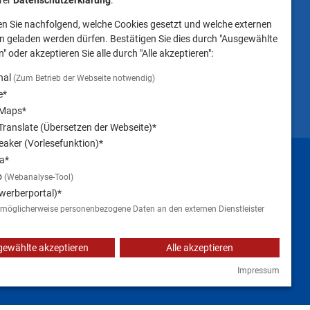
erer
Datenschutzerklärung
.
Landsberg am Lech NICHT
en Sie nachfolgend, welche Cookies gesetzt und welche externen
gestattet ist.
 geladen werden dürfen. Bestätigen Sie dies durch "Ausgewählte
" oder akzeptieren Sie alle durch "Alle akzeptieren":
nal
(Zum Betrieb der Webseite notwendig)
e*
 Maps*
ranslate (Übersetzen der Webseite)*
aker (Vorlesefunktion)*
Impressum
a*
o
(Webanalyse-Tool)
werberportal)*
 möglicherweise personenbezogene Daten an den externen Dienstleister
ewählte akzeptieren
Alle akzeptieren
Impressum