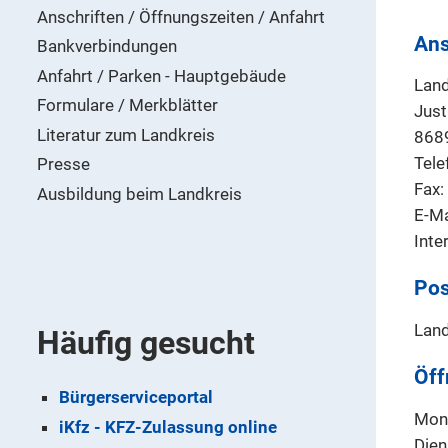
Anschriften / Öffnungszeiten / Anfahrt
Ans
Bankverbindungen
Anfahrt / Parken - Hauptgebäude
Land
Formulare / Merkblätter
Just
Literatur zum Landkreis
868
Tele
Presse
Fax
Ausbildung beim Landkreis
E-Ma
Inte
Pos
Land
Häufig gesucht
Öff
Bürgerserviceportal
Mont
iKfz - KFZ-Zulassung online
Dien