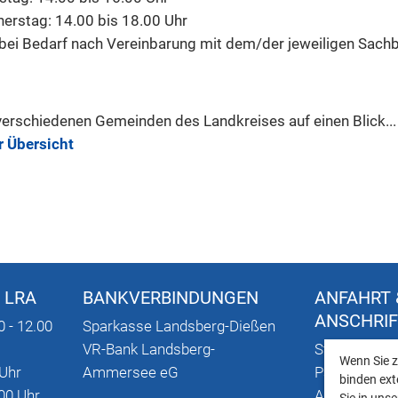
erstag: 14.00 bis 18.00 Uhr
bei Bedarf nach Vereinbarung mit dem/der jeweiligen Sachb
verschiedenen Gemeinden des Landkreises auf einen Blick...
r Übersicht
 LRA
BANKVERBINDUNGEN
ANFAHRT 
ANSCHRI
0 - 12.00
Sparkasse Landsberg-Dießen
VR-Bank Landsberg-
Stadtplan mi
Wenn Sie z
 Uhr
Ammersee eG
Parkmöglich
binden ext
00 Uhr
Anschriften