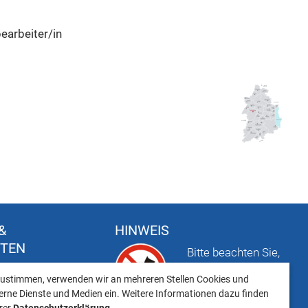
earbeiter/in
&
HINWEIS
FTEN
Bitte beachten Sie,
t
dass das Mitbringen
ustimmen, verwenden wir an mehreren Stellen Cookies und
keiten
von Tieren ins
erne Dienste und Medien ein. Weitere Informationen dazu finden
Landratsamt