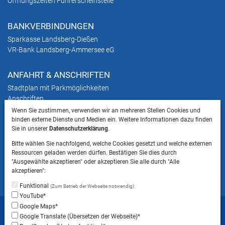
Öffnungszeiten Führerscheinstelle
BANKVERBINDUNGEN
Sparkasse Landsberg-Dießen
VR-Bank Landsberg-Ammersee eG
ANFAHRT & ANSCHRIFTEN
Stadtplan mit Parkmöglichkeiten
Anschriften
Wenn Sie zustimmen, verwenden wir an mehreren Stellen Cookies und
binden externe Dienste und Medien ein. Weitere Informationen dazu finden
HINWEIS
Sie in unserer
Datenschutzerklärung
.
Bitte beachten Sie, dass das Mitbringen von Tieren
Bitte wählen Sie nachfolgend, welche Cookies gesetzt und welche externen
ins Landratsamt Landsberg am Lech NICHT
Ressourcen geladen werden dürfen. Bestätigen Sie dies durch
gestattet ist.
"Ausgewählte akzeptieren" oder akzeptieren Sie alle durch "Alle
akzeptieren":
Funktional
(Zum Betrieb der Webseite notwendig)
YouTube*
Startseite
Sitemap
Datenschutzerklärung
Google Maps*
Google Translate (Übersetzen der Webseite)*
Datenschutzeinstellungen