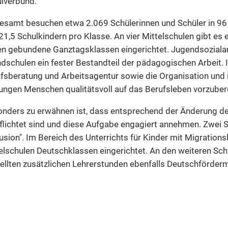
lverbund.
esamt besuchen etwa 2.069 Schülerinnen und Schüler in 96 K
21,5 Schulkindern pro Klasse. An vier Mittelschulen gibt es
n gebundene Ganztagsklassen eingerichtet. Jugendsozialarbe
dschulen ein fester Bestandteil der pädagogischen Arbeit. I
fsberatung und Arbeitsagentur sowie die Organisation und i
jungen Menschen qualitätsvoll auf das Berufsleben vorzuber
nders zu erwähnen ist, dass entsprechend der Änderung des
flichtet sind und diese Aufgabe engagiert annehmen. Zwei S
lusion". Im Bereich des Unterrichts für Kinder mit Migration
elschulen Deutschklassen eingerichtet. An den weiteren Sc
ellten zusätzlichen Lehrerstunden ebenfalls Deutschförd