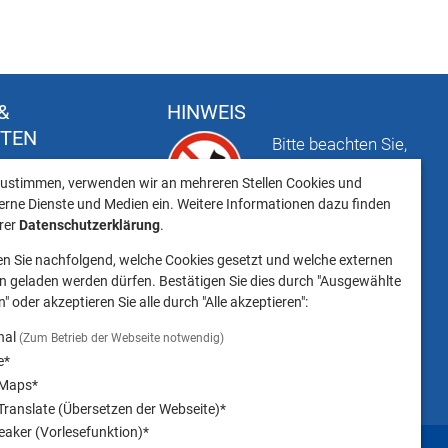
&
HINWEIS
FTEN
Bitte beachten Sie,
t
dass das Mitbringen
ustimmen, verwenden wir an mehreren Stellen Cookies und
keiten
von Tieren ins
erne Dienste und Medien ein. Weitere Informationen dazu finden
Landratsamt
erer
Datenschutzerklärung
.
Landsberg am Lech NICHT
en Sie nachfolgend, welche Cookies gesetzt und welche externen
gestattet ist.
 geladen werden dürfen. Bestätigen Sie dies durch "Ausgewählte
" oder akzeptieren Sie alle durch "Alle akzeptieren":
nal
(Zum Betrieb der Webseite notwendig)
e*
 Maps*
ranslate (Übersetzen der Webseite)*
aker (Vorlesefunktion)*