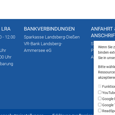
 LRA
BANKVERBINDUNGEN
ANFAHRT 
ANSCHRI
0 - 12.00
Sparkasse Landsberg-Dießen
VR-Bank Landsberg-
Stadtplan mi
Wenn Sie z
 Uhr
Ammersee eG
Parkmöglich
binden ext
00 Uhr
Anschriften
Sie in uns
nbarung
Bitte wähl
Ressourcen
akzeptieren
Funktio
YouTub
Google
Google T
ReadSpe