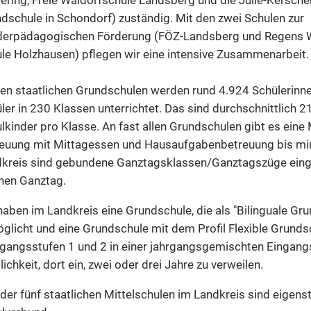
dschule in Schondorf) zuständig. Mit den zwei Schulen zur
derpädagogischen Förderung (FÖZ-Landsberg und Regens 
le Holzhausen) pflegen wir eine intensive Zusammenarbeit.
en staatlichen Grundschulen werden rund 4.924 Schülerinn
ler in 230 Klassen unterrichtet. Das sind durchschnittlich 2
lkinder pro Klasse. An fast allen Grundschulen gibt es eine
euung mit Mittagessen und Hausaufgabenbetreuung bis mind
kreis sind gebundene Ganztagsklassen/Ganztagszüge einge
nen Ganztag.
haben im Landkreis eine Grundschule, die als "Bilinguale Gr
glicht und eine Grundschule mit dem Profil Flexible Grundsc
gangsstufen 1 und 2 in einer jahrgangsgemischten Eingangss
ichkeit, dort ein, zwei oder drei Jahre zu verweilen.
 der fünf staatlichen Mittelschulen im Landkreis sind eigens