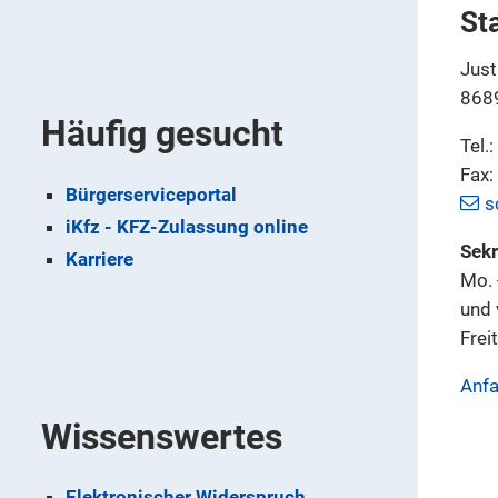
St
Just
868
Häufig gesucht
Tel.
Fax
Bürgerserviceportal
s
iKfz - KFZ-Zulassung online
Sekr
Karriere
Mo. 
und 
Frei
Anfa
Wissenswertes
Elektronischer Widerspruch