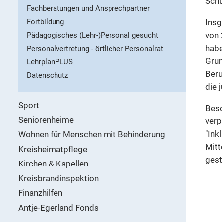
Schu
Fachberatungen und Ansprechpartner
Insg
Fortbildung
von 
Pädagogisches (Lehr-)Personal gesucht
habe
Personalvertretung - örtlicher Personalrat
Grun
LehrplanPLUS
Beru
Datenschutz
die 
Sport
Beso
Seniorenheime
verp
"Ink
Wohnen für Menschen mit Behinderung
Mitt
Kreisheimatpflege
gest
Kirchen & Kapellen
Kreisbrandinspektion
Finanzhilfen
Antje-Egerland Fonds