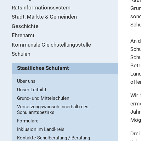
Ratsinformationssystem
Grun
son
Stadt, Märkte & Gemeinden
Schu
Geschichte
Ehrenamt
An d
Kommunale Gleichstellungsstelle
Schü
Schulen
Schu
Betr
Staatliches Schulamt
Land
Über uns
offe
Unser Leitbild
Wir 
Grund- und Mittelschulen
ermö
Versetzungswunsch innerhalb des
Jahr
Schulamtsbezirks
Mögl
Formulare
Inklusion im Landkreis
Drei
Kontakte Schulberatung / Beratung