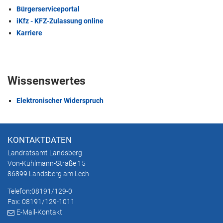
Bürgerserviceportal
iKfz - KFZ-Zulassung online
Karriere
Wissenswertes
Elektronischer Widerspruch
KONTAKTDATEN
Landratsamt Landsberg
Von-Kühlmann-Straße 15
86899 Landsberg am Lech
Telefon:
08191/129-0
Fax: 08191/129-1011
E-Mail-Kontakt