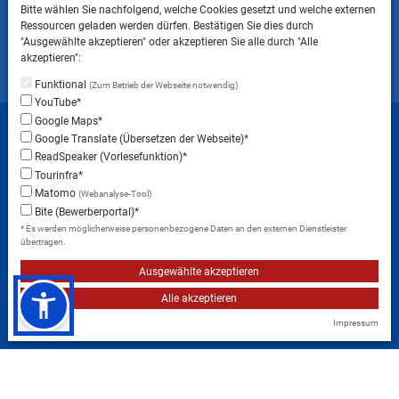
Bitte wählen Sie nachfolgend, welche Cookies gesetzt und welche externen
ins Landratsamt Landsberg am Lech NICHT
Ressourcen geladen werden dürfen. Bestätigen Sie dies durch
gestattet ist.
"Ausgewählte akzeptieren" oder akzeptieren Sie alle durch "Alle
akzeptieren":
Funktional
(Zum Betrieb der Webseite notwendig)
YouTube*
Startseite
Sitemap
Datenschutzerklärung
Google Maps*
Google Translate (Übersetzen der Webseite)*
Datenschutzeinstellungen
ReadSpeaker (Vorlesefunktion)*
Erklärung zur Barrierefreiheit
Impressum
Tourinfra*
Matomo
(Webanalyse-Tool)
Instagram
Facebook
RSS-Feed
Bite (Bewerberportal)*
* Es werden möglicherweise personenbezogene Daten an den externen Dienstleister
übertragen.
Ausgewählte akzeptieren
Alle akzeptieren
Impressum