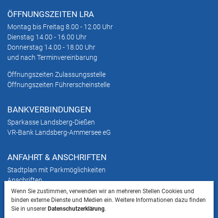
ÖFFNUNGSZEITEN LRA
Montag bis Freitag 8.00 - 12.00 Uhr
Dienstag 14.00 - 16.00 Uhr
Donnerstag 14.00 - 18.00 Uhr
und nach Terminvereinbarung
Öffnungszeiten Zulassungsstelle
Öffnungszeiten Führerscheinstelle
BANKVERBINDUNGEN
Sparkasse Landsberg-Dießen
VR-Bank Landsberg-Ammersee eG
ANFAHRT & ANSCHRIFTEN
Stadtplan mit Parkmöglichkeiten
Anschriften
Wenn Sie zustimmen, verwenden wir an mehreren Stellen Cookies und
binden externe Dienste und Medien ein. Weitere Informationen dazu finden
HINWEIS
Sie in unserer
Datenschutzerklärung
.
Bitte beachten Sie, dass das Mitbringen von Tieren