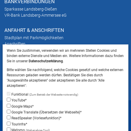
BANKVERBINDUNGEN
Sparkasse Landsberg-Dießen
VR-Bank Landsberg-Ammersee eG
ANFAHRT & ANSCHRIFTEN
Stadtplan mit Parkmöglichkeiten
Anschriften
Wenn Sie zustimmen, verwenden wir an mehreren Stellen Cookies und
binden externe Dienste und Medien ein. Weitere Informationen dazu finden
HINWEIS
Sie in unserer
Datenschutzerklärung
.
Bitte beachten Sie, dass das Mitbringen von Tieren
Bitte wählen Sie nachfolgend, welche Cookies gesetzt und welche externen
ins Landratsamt Landsberg am Lech NICHT
Ressourcen geladen werden dürfen. Bestätigen Sie dies durch
gestattet ist.
"Ausgewählte akzeptieren" oder akzeptieren Sie alle durch "Alle
akzeptieren":
Funktional
(Zum Betrieb der Webseite notwendig)
YouTube*
Startseite
Sitemap
Datenschutzerklärung
Google Maps*
Google Translate (Übersetzen der Webseite)*
Datenschutzeinstellungen
ReadSpeaker (Vorlesefunktion)*
Erklärung zur Barrierefreiheit
Impressum
Tourinfra*
Matomo
(Webanalyse-Tool)