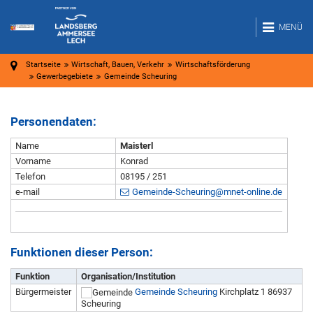
MENÜ
Startseite
Wirtschaft, Bauen, Verkehr
Wirtschaftsförderung
Gewerbegebiete
Gemeinde Scheuring
Personendaten:
Name
Maisterl
Vorname
Konrad
Telefon
08195 / 251
e-mail
Gemeinde-Scheuring@mnet-online.de
Funktionen dieser Person:
Funktion
Organisation/Institution
Bürgermeister
Gemeinde Scheuring
Kirchplatz 1 86937
Scheuring