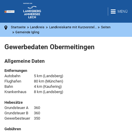
MENÜ
Startseite
Landkreis
Landkreiskarte mit Kurzvorstel…
Seiten
Gemeinde Igling
Gewerbedaten Obermeitingen
Allgemeine Daten
Entfernungen
Autobahn
5 km (Landsberg)
Flughafen
80 km (München)
Bahn
4 km (Kaufering)
Krankenhaus
8 km (Landsberg)
Hebesätze
Grundsteuer A
360
Grundsteuer B
360
Gewerbesteuer
350
Gebühren