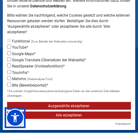
binden externe Dienste und Medien ein. Weitere Informationen dazu finden
HINWEIS
Sie in unserer
Datenschutzerklärung
.
Bitte beachten Sie, dass das Mitbringen von Tieren
Bitte wählen Sie nachfolgend, welche Cookies gesetzt und welche externen
ins Landratsamt Landsberg am Lech NICHT
Ressourcen geladen werden dürfen. Bestätigen Sie dies durch
gestattet ist.
"Ausgewählte akzeptieren" oder akzeptieren Sie alle durch "Alle
akzeptieren":
Funktional
(Zum Betrieb der Webseite notwendig)
YouTube*
Startseite
Sitemap
Datenschutzerklärung
Google Maps*
Google Translate (Übersetzen der Webseite)*
Datenschutzeinstellungen
ReadSpeaker (Vorlesefunktion)*
Erklärung zur Barrierefreiheit
Impressum
Tourinfra*
Matomo
(Webanalyse-Tool)
Instagram
Facebook
RSS-Feed
Bite (Bewerberportal)*
* Es werden möglicherweise personenbezogene Daten an den externen Dienstleister
übertragen.
Ausgewählte akzeptieren
Alle akzeptieren
Impressum