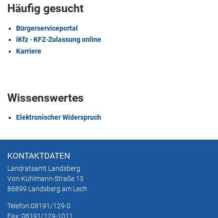
Häufig gesucht
Bürgerserviceportal
iKfz - KFZ-Zulassung online
Karriere
Wissenswertes
Elektronischer Widerspruch
KONTAKTDATEN
Landratsamt Landsberg
Von-Kühlmann-Straße 15
86899 Landsberg am Lech
Telefon:
08191/129-0
Fax: 08191/129-1011