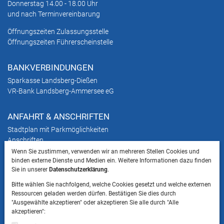
Donnerstag 14.00 - 18.00 Uhr
und nach Terminvereinbarung
Öffnungszeiten Zulassungsstelle
Öffnungszeiten Führerscheinstelle
BANKVERBINDUNGEN
Sparkasse Landsberg-Dießen
VR-Bank Landsberg-Ammersee eG
ANFAHRT & ANSCHRIFTEN
Stadtplan mit Parkmöglichkeiten
Anschriften
Wenn Sie zustimmen, verwenden wir an mehreren Stellen Cookies und
binden externe Dienste und Medien ein. Weitere Informationen dazu finden
HINWEIS
Sie in unserer
Datenschutzerklärung
.
Bitte beachten Sie, dass das Mitbringen von Tieren
Bitte wählen Sie nachfolgend, welche Cookies gesetzt und welche externen
ins Landratsamt Landsberg am Lech NICHT
Ressourcen geladen werden dürfen. Bestätigen Sie dies durch
gestattet ist.
"Ausgewählte akzeptieren" oder akzeptieren Sie alle durch "Alle
akzeptieren":