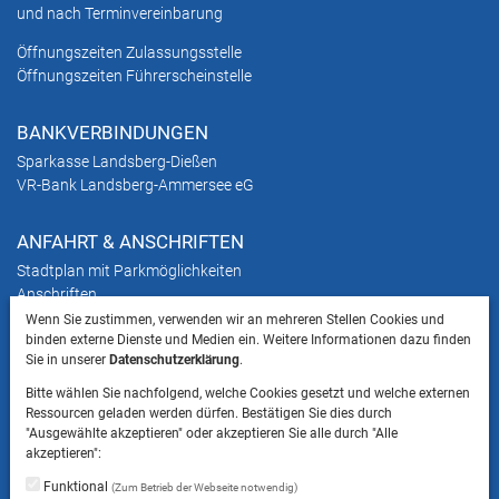
und nach Terminvereinbarung
Öffnungszeiten Zulassungsstelle
Öffnungszeiten Führerscheinstelle
BANKVERBINDUNGEN
Sparkasse Landsberg-Dießen
VR-Bank Landsberg-Ammersee eG
ANFAHRT & ANSCHRIFTEN
Stadtplan mit Parkmöglichkeiten
Anschriften
Wenn Sie zustimmen, verwenden wir an mehreren Stellen Cookies und
binden externe Dienste und Medien ein. Weitere Informationen dazu finden
HINWEIS
Sie in unserer
Datenschutzerklärung
.
Bitte beachten Sie, dass das Mitbringen von Tieren
Bitte wählen Sie nachfolgend, welche Cookies gesetzt und welche externen
ins Landratsamt Landsberg am Lech NICHT
Ressourcen geladen werden dürfen. Bestätigen Sie dies durch
gestattet ist.
"Ausgewählte akzeptieren" oder akzeptieren Sie alle durch "Alle
akzeptieren":
Funktional
(Zum Betrieb der Webseite notwendig)