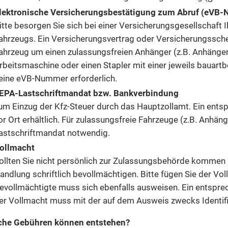
lektronische Versicherungsbestätigung zum Abruf (eVB
itte besorgen Sie sich bei einer Versicherungsgesellschaft
ahrzeugs. Ein Versicherungsvertrag oder Versicherungsschein
ahrzeug um einen zulassungsfreien Anhänger (z.B. Anhänger
rbeitsmaschine oder einen Stapler mit einer jeweils bauart
eine eVB-Nummer erforderlich.
EPA-Lastschriftmandat bzw. Bankverbindung
um Einzug der Kfz-Steuer durch das Hauptzollamt. Ein ents
or Ort erhältlich. Für zulassungsfreie Fahrzeuge (z.B. Anhäng
astschriftmandat notwendig.
ollmacht
ollten Sie nicht persönlich zur Zulassungsbehörde kommen 
andlung schriftlich bevollmächtigen. Bitte fügen Sie der Vol
evollmächtigte muss sich ebenfalls ausweisen. Ein entspre
er Vollmacht muss mit der auf dem Ausweis zwecks Identif
che Gebühren können entstehen?