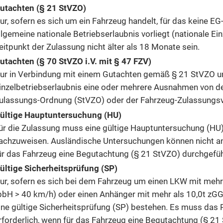
utachten (§ 21 StVZO)
ur, sofern es sich um ein Fahrzeug handelt, für das keine
llgemeine nationale Betriebserlaubnis vorliegt (nationale E
eitpunkt der Zulassung nicht älter als 18 Monate sein.
utachten (§ 70 StVZO i.V. mit § 47 FZV)
ur in Verbindung mit einem Gutachten gemäß § 21 StVZO und 
inzelbetriebserlaubnis eine oder mehrere Ausnahmen von de
ulassungs-Ordnung (StVZO) oder der Fahrzeug-Zulassungsv
ültige Hauptuntersuchung (HU)
ür die Zulassung muss eine gültige Hauptuntersuchung (HU)
achzuweisen. Ausländische Untersuchungen können nicht ane
ür das Fahrzeug eine Begutachtung (§ 21 StVZO) durchgefüh
ültige Sicherheitsprüfung (SP)
ur, sofern es sich bei dem Fahrzeug um einen LKW mit mehr
bbH > 40 km/h) oder einen Anhänger mit mehr als 10,0t zGG
ine gültige Sicherheitsprüfung (SP) bestehen. Es muss das P
rforderlich, wenn für das Fahrzeug eine Begutachtung (§ 21