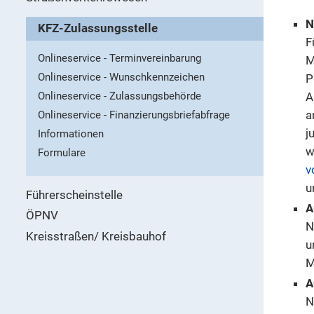
N
KFZ-Zulassungsstelle
F
Onlineservice - Terminvereinbarung
M
Onlineservice - Wunschkennzeichen
P
Onlineservice - Zulassungsbehörde
A
a
Onlineservice - Finanzierungsbriefabfrage
j
Informationen
w
Formulare
v
u
Führerscheinstelle
A
ÖPNV
N
Kreisstraßen/ Kreisbauhof
u
M
A
N