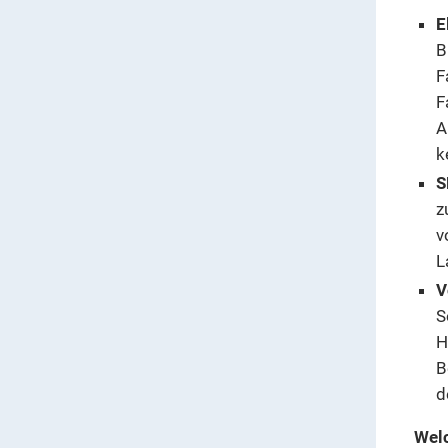
E
B
F
F
A
k
S
z
v
L
V
S
H
B
d
Wel