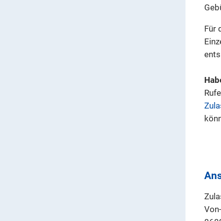
Geb
Für 
Einz
ents
Habe
Rufe
Zula
könn
Ans
Zula
Von-