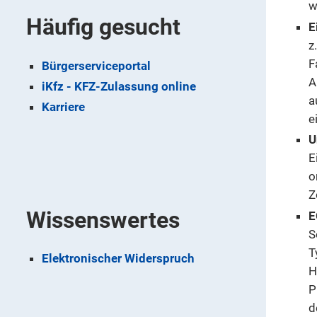
w
Häufig gesucht
E
z
F
Bürgerserviceportal
A
iKfz - KFZ-Zulassung online
a
Karriere
e
U
E
o
Z
Wissenswertes
E
S
T
Elektronischer Widerspruch
H
P
d