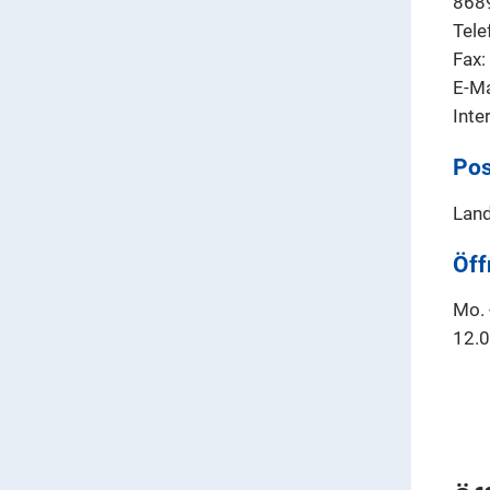
868
Tele
Fax
E-Ma
Inte
Pos
Land
Öff
Mo. 
12.0