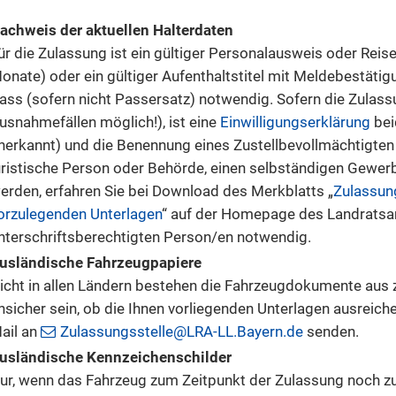
achweis der aktuellen Halterdaten
ür die Zulassung ist ein gültiger Personalausweis oder Reise
onate) oder ein gültiger Aufenthaltstitel mit Meldebestätig
ass (sofern nicht Passersatz) notwendig. Sofern die Zulassu
usnahmefällen möglich!), ist eine
Einwilligungserklärung
bei
nerkannt) und die Benennung eines Zustellbevollmächtigten
uristische Person oder Behörde, einen selbständigen Gewer
erden, erfahren Sie bei Download des Merkblatts „
Zulassung
orzulegenden Unterlagen
“ auf der Homepage des Landratsam
nterschriftsberechtigten Person/en notwendig.
usländische Fahrzeugpapiere
icht in allen Ländern bestehen die Fahrzeugdokumente aus zw
nsicher sein, ob die Ihnen vorliegenden Unterlagen ausreich
ail an
Zulassungsstelle@LRA-LL.Bayern.de
senden.
usländische Kennzeichenschilder
ur, wenn das Fahrzeug zum Zeitpunkt der Zulassung noch z