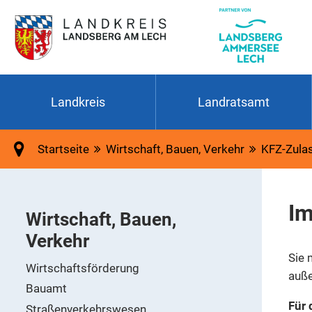
Landkreis
Landratsamt
Startseite
Wirtschaft, Bauen, Verkehr
KFZ-Zulas
Im
Wirtschaft, Bauen,
Verkehr
Sie 
Wirtschaftsförderung
auße
Bauamt
Für 
Straßenverkehrswesen