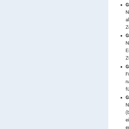
G
N
a
Z
G
N
E
Z
G
F
n
f
G
N
(
e
e