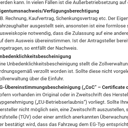
erden kann. In vielen Fällen ist die Außerbetriebsetzung au
igentumsnachweis/Verfügungsberechtigung
.B. Rechnung, Kaufvertrag, Schenkungsvertrag etc. Der Ei
ahrzeughalter ausgestellt sein, ansonsten ist eine formlose 
usweiskopie notwendig, dass die Zulassung auf eine andere 
uf dem Ausweis übereinstimmen. Ist der Antragsteller berei
ingetragen, so entfällt der Nachweis.
nbedenklichkeitsbescheinigung
ine Unbedenklichkeitsbescheinigung stellt die Zollverwaltu
rdnungsgemäß verzollt worden ist. Sollte diese nicht vorgel
ollverwaltung über die Einfuhr.
G-Übereinstimmungsbescheinigung („CoC“ – Certificate o
ofern vorhanden im Original oder in Zweitschrift des Herstel
ypgenehmigung („EU-Betriebserlaubnis“) vorliegt. Sollte Ih
ersteller nicht möglich sein, eine Zweitschrift auszustellen,
rüfstelle (TÜV) oder einer amtlich anerkannten Überwachun
er bestätigt wird, dass das Fahrzeug dem EG-Typ entspricht