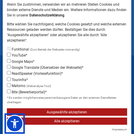
Wenn Sie zustimmen, verwenden wir an mehreren Stellen Cookies und
binden externe Dienste und Medien ein. Weitere Informationen dazu finden
HINWEIS
Sie in unserer
Datenschutzerklärung
.
Bitte beachten Sie, dass das Mitbringen von Tieren
Bitte wählen Sie nachfolgend, welche Cookies gesetzt und welche externen
ins Landratsamt Landsberg am Lech NICHT
Ressourcen geladen werden dürfen. Bestätigen Sie dies durch
gestattet ist.
"Ausgewählte akzeptieren" oder akzeptieren Sie alle durch "Alle
akzeptieren":
Funktional
(Zum Betrieb der Webseite notwendig)
YouTube*
Startseite
Sitemap
Datenschutzerklärung
Google Maps*
Google Translate (Übersetzen der Webseite)*
Datenschutzeinstellungen
ReadSpeaker (Vorlesefunktion)*
Erklärung zur Barrierefreiheit
Impressum
Tourinfra*
Matomo
(Webanalyse-Tool)
Instagram
Facebook
RSS-Feed
Bite (Bewerberportal)*
* Es werden möglicherweise personenbezogene Daten an den externen Dienstleister
übertragen.
Ausgewählte akzeptieren
Alle akzeptieren
Impressum