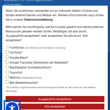
Anschriften
Wenn Sie zustimmen, verwenden wir an mehreren Stellen Cookies und
binden externe Dienste und Medien ein. Weitere Informationen dazu finden
HINWEIS
Sie in unserer
Datenschutzerklärung
.
Bitte beachten Sie, dass das Mitbringen von Tieren
Bitte wählen Sie nachfolgend, welche Cookies gesetzt und welche externen
ins Landratsamt Landsberg am Lech NICHT
Ressourcen geladen werden dürfen. Bestätigen Sie dies durch
gestattet ist.
"Ausgewählte akzeptieren" oder akzeptieren Sie alle durch "Alle
akzeptieren":
Funktional
(Zum Betrieb der Webseite notwendig)
YouTube*
Startseite
Sitemap
Datenschutzerklärung
Google Maps*
Google Translate (Übersetzen der Webseite)*
Datenschutzeinstellungen
ReadSpeaker (Vorlesefunktion)*
Erklärung zur Barrierefreiheit
Impressum
Tourinfra*
Matomo
(Webanalyse-Tool)
Instagram
Facebook
RSS-Feed
Bite (Bewerberportal)*
* Es werden möglicherweise personenbezogene Daten an den externen Dienstleister
übertragen.
Ausgewählte akzeptieren
Alle akzeptieren