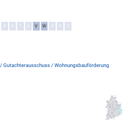
R
S
T
U
V
W
X
Y
Z
g / Gutachterausschuss / Wohnungsbauförderung