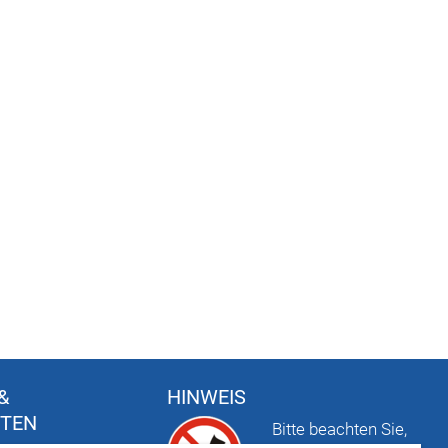
&
HINWEIS
FTEN
Bitte beachten Sie,