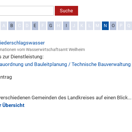
A
B
C
D
E
F
G
H
I
J
K
L
M
N
O
P
Q
iederschlagswasser
mationen vom Wasserwirtschaftsamt Weilheim
s zur Dienstleistung:
auordnung und Bauleitplanung / Technische Bauverwaltun
intrag
verschiedenen Gemeinden des Landkreises auf einen Blick...
r Übersicht