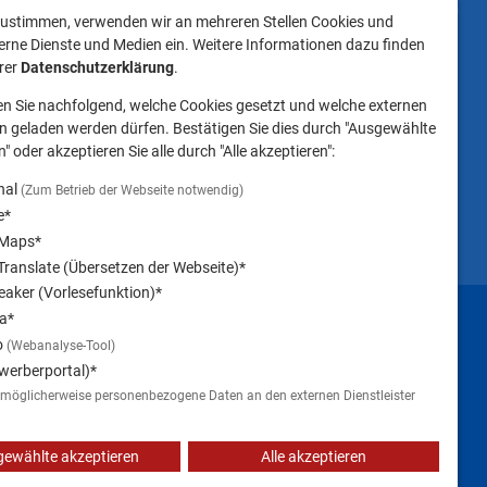
t
dass das Mitbringen
ustimmen, verwenden wir an mehreren Stellen Cookies und
keiten
von Tieren ins
erne Dienste und Medien ein. Weitere Informationen dazu finden
Landratsamt
erer
Datenschutzerklärung
.
Landsberg am Lech NICHT
en Sie nachfolgend, welche Cookies gesetzt und welche externen
gestattet ist.
 geladen werden dürfen. Bestätigen Sie dies durch "Ausgewählte
" oder akzeptieren Sie alle durch "Alle akzeptieren":
nal
(Zum Betrieb der Webseite notwendig)
e*
 Maps*
ranslate (Übersetzen der Webseite)*
aker (Vorlesefunktion)*
Impressum
a*
o
(Webanalyse-Tool)
werberportal)*
 möglicherweise personenbezogene Daten an den externen Dienstleister
ewählte akzeptieren
Alle akzeptieren