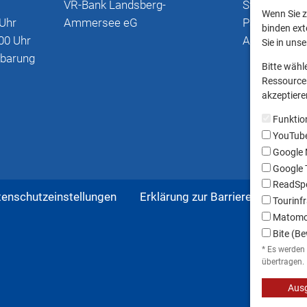
VR-Bank Landsberg-
Stadtplan mi
Wenn Sie z
 Uhr
Ammersee eG
Parkmöglich
binden ext
00 Uhr
Anschriften
Sie in uns
nbarung
Bitte wähl
Ressourcen
akzeptieren
Funktio
YouTub
Google
Google T
ReadSpe
tenschutzeinstellungen
Erklärung zur Barrierefreiheit
Tourinfr
Matom
Bite (Be
* Es werden
übertragen.
Ausg