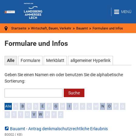
MENÜ
Startseite
Wirtschaft, Bauen, Verkehr
Bauamt
Formulare und Infos
Formulare und Infos
Alle
Formulare
Merkblatt
allgemeiner Hyperlink
Geben Sie einen Namen ein oder benutzen Sie die alphabetische
Sortierung:
Alle
A
B
C
D
E
F
G
H
I
J
K
L
M
N
O
P
Q
R
S
T
U
V
W
X
Y
Z
Bauamt - Antrag denkmalschutzrechtliche Erlaubnis
B0002 ( KB)