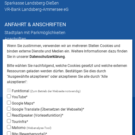
Sparkasse Landsberg-Dießen
VR-Bank Landsberg-Ammersee eG
ANFAHRT & ANSCHRIFTEN
Stadtplan mit Parkmöglichkeiten
Anschriften
Wenn Sie zustimmen, verwenden wir an mehreren Stellen Cookies und
binden externe Dienste und Medien ein. Weitere Informationen dazu finden
HINWEIS
Sie in unserer
Datenschutzerklärung
.
Bitte beachten Sie, dass das Mitbringen von Tieren
Bitte wählen Sie nachfolgend, welche Cookies gesetzt und welche externen
ins Landratsamt Landsberg am Lech NICHT
Ressourcen geladen werden dürfen. Bestätigen Sie dies durch
gestattet ist.
"Ausgewählte akzeptieren" oder akzeptieren Sie alle durch "Alle
akzeptieren":
Funktional
(Zum Betrieb der Webseite notwendig)
YouTube*
Startseite
Sitemap
Datenschutzerklärung
Google Maps*
Google Translate (Übersetzen der Webseite)*
Datenschutzeinstellungen
ReadSpeaker (Vorlesefunktion)*
Erklärung zur Barrierefreiheit
Impressum
Tourinfra*
Matomo
(Webanalyse-Tool)
Instagram
Facebook
RSS-Feed
Bite (Bewerberportal)*