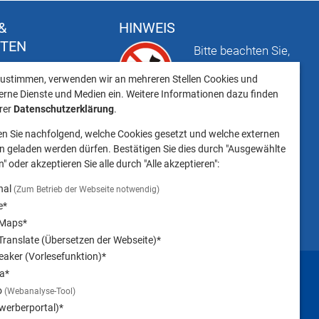
&
HINWEIS
FTEN
Bitte beachten Sie,
t
dass das Mitbringen
ustimmen, verwenden wir an mehreren Stellen Cookies und
keiten
von Tieren ins
erne Dienste und Medien ein. Weitere Informationen dazu finden
Landratsamt
erer
Datenschutzerklärung
.
Landsberg am Lech NICHT
en Sie nachfolgend, welche Cookies gesetzt und welche externen
gestattet ist.
 geladen werden dürfen. Bestätigen Sie dies durch "Ausgewählte
" oder akzeptieren Sie alle durch "Alle akzeptieren":
nal
(Zum Betrieb der Webseite notwendig)
e*
 Maps*
ranslate (Übersetzen der Webseite)*
aker (Vorlesefunktion)*
Impressum
a*
o
(Webanalyse-Tool)
werberportal)*