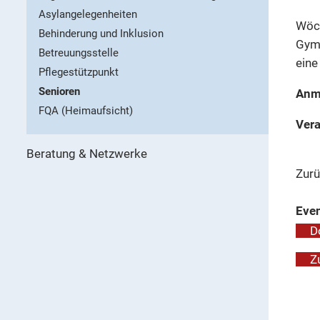
Asylangelegenheiten
Wöch
Behinderung und Inklusion
Gymn
Betreuungsstelle
eine
Pflegestützpunkt
Senioren
Anme
FQA (Heimaufsicht)
Vera
Beratung & Netzwerke
Zurü
Even
D
Z