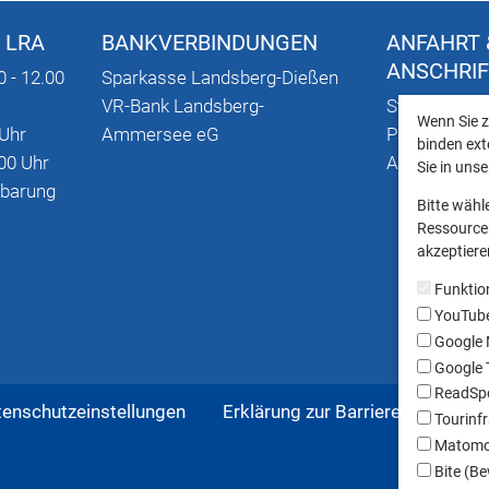
 LRA
BANKVERBINDUNGEN
ANFAHRT 
ANSCHRI
0 - 12.00
Sparkasse Landsberg-Dießen
VR-Bank Landsberg-
Stadtplan mi
Wenn Sie z
 Uhr
Ammersee eG
Parkmöglich
binden ext
00 Uhr
Anschriften
Sie in uns
nbarung
Bitte wähl
Ressourcen
akzeptieren
Funktio
YouTub
Google
Google T
ReadSpe
tenschutzeinstellungen
Erklärung zur Barrierefreiheit
Tourinfr
Matom
Bite (Be