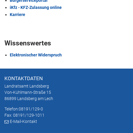
Bürgerserviceportal
iKfz - KFZ-Zulassung online
Karriere
Wissenswertes
Elektronischer Widerspruch
KONTAKTDATEN
Landratsamt Landsberg
Von-Kühlmann-Straße 15
86899 Landsberg am Lech
Telefon:
08191/129-0
Fax: 08191/129-1011
E-Mail-Kontakt