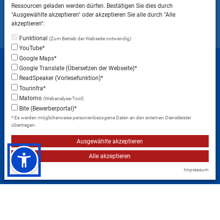
ins Landratsamt Landsberg am Lech NICHT
Ressourcen geladen werden dürfen. Bestätigen Sie dies durch
gestattet ist.
"Ausgewählte akzeptieren" oder akzeptieren Sie alle durch "Alle
akzeptieren":
Funktional
(Zum Betrieb der Webseite notwendig)
YouTube*
Startseite
Sitemap
Datenschutzerklärung
Google Maps*
Google Translate (Übersetzen der Webseite)*
Datenschutzeinstellungen
ReadSpeaker (Vorlesefunktion)*
Erklärung zur Barrierefreiheit
Impressum
Tourinfra*
Matomo
(Webanalyse-Tool)
Instagram
Facebook
RSS-Feed
Bite (Bewerberportal)*
* Es werden möglicherweise personenbezogene Daten an den externen Dienstleister
übertragen.
Ausgewählte akzeptieren
Alle akzeptieren
Impressum