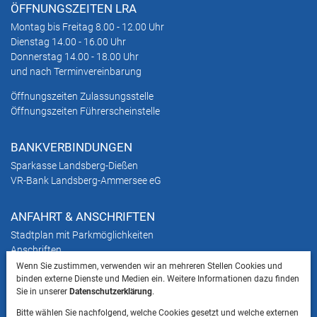
ÖFFNUNGSZEITEN LRA
Montag bis Freitag 8.00 - 12.00 Uhr
Dienstag 14.00 - 16.00 Uhr
Donnerstag 14.00 - 18.00 Uhr
und nach Terminvereinbarung
Öffnungszeiten Zulassungsstelle
Öffnungszeiten Führerscheinstelle
BANKVERBINDUNGEN
Sparkasse Landsberg-Dießen
VR-Bank Landsberg-Ammersee eG
ANFAHRT & ANSCHRIFTEN
Stadtplan mit Parkmöglichkeiten
Anschriften
Wenn Sie zustimmen, verwenden wir an mehreren Stellen Cookies und
binden externe Dienste und Medien ein. Weitere Informationen dazu finden
HINWEIS
Sie in unserer
Datenschutzerklärung
.
Bitte beachten Sie, dass das Mitbringen von Tieren
Bitte wählen Sie nachfolgend, welche Cookies gesetzt und welche externen