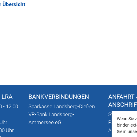
r Übersicht
 LRA
BANKVERBINDUNGEN
ANFAHRT 
ANSCHRI
0 - 12.00
Sparkasse Landsberg-Dießen
VR-Bank Landsberg-
Stadtplan mi
Wenn Sie z
 Uhr
Ammersee eG
Parkmöglich
binden ext
00 Uhr
Anschriften
Sie in uns