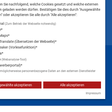
Landsberg am Lech NICHT
en Sie nachfolgend, welche Cookies gesetzt und welche externen
gestattet ist.
 geladen werden dürfen. Bestätigen Sie dies durch "Ausgewählte
" oder akzeptieren Sie alle durch "Alle akzeptieren":
nal
(Zum Betrieb der Webseite notwendig)
e*
 Maps*
ranslate (Übersetzen der Webseite)*
aker (Vorlesefunktion)*
Impressum
a*
o
(Webanalyse-Tool)
werberportal)*
 möglicherweise personenbezogene Daten an den externen Dienstleister
ewählte akzeptieren
Alle akzeptieren
Impressum