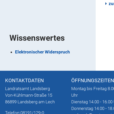
zu
Wissenswertes
Elektronischer Widerspruch
KONTAKTDATEN
ÖFFNUNGSZEITEN
Landratsamt Landsberg
Montag bis Freitag 8.0
Von-Kühlmann-Straße 15
Uhr
86899 Landsberg am Lech
Dienstag 14.00 - 16.00
Donnerstag 14.00 - 18.
Telefon:
08191/129-0