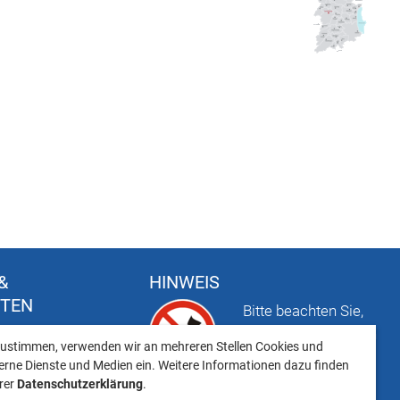
&
HINWEIS
FTEN
Bitte beachten Sie,
t
dass das Mitbringen
ustimmen, verwenden wir an mehreren Stellen Cookies und
keiten
von Tieren ins
erne Dienste und Medien ein. Weitere Informationen dazu finden
Landratsamt
erer
Datenschutzerklärung
.