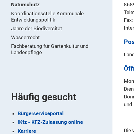
Naturschutz
868
Tele
Koordinationsstelle Kommunale
Entwicklungspolitik
Fax
Inte
Jahre der Biodiversität
Wasserrecht
Pos
Fachberatung für Gartenkultur und
Landespflege
Land
Öff
Mont
Dien
Häufig gesucht
Donn
und 
Bürgerserviceportal
iKfz - KFZ-Zulassung online
Die 
Karriere