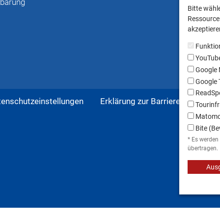
nbarung
Bitte wähl
Ressourcen
akzeptieren
Funktio
YouTub
Google
Google T
ReadSpe
tenschutzeinstellungen
Erklärung zur Barrierefreiheit
Tourinfr
Matom
Bite (Be
* Es werden
übertragen.
Ausg