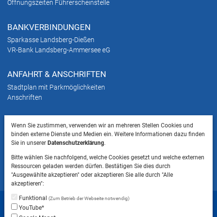
Öffnungszeiten Führerscheinstelle
BANKVERBINDUNGEN
Sparkasse Landsberg-Dießen
VR-Bank Landsberg-Ammersee eG
ANFAHRT & ANSCHRIFTEN
Stadtplan mit Parkmöglichkeiten
Anschriften
HINWEIS
Wenn Sie zustimmen, verwenden wir an mehreren Stellen Cookies und
Bitte beachten Sie, dass das Mitbringen von Tieren
binden externe Dienste und Medien ein. Weitere Informationen dazu finden
Sie in unserer
Datenschutzerklärung
.
ins Landratsamt Landsberg am Lech NICHT
gestattet ist.
Bitte wählen Sie nachfolgend, welche Cookies gesetzt und welche externen
Ressourcen geladen werden dürfen. Bestätigen Sie dies durch
"Ausgewählte akzeptieren" oder akzeptieren Sie alle durch "Alle
akzeptieren":
Funktional
(Zum Betrieb der Webseite notwendig)
Startseite
Sitemap
Datenschutzerklärung
YouTube*
Datenschutzeinstellungen