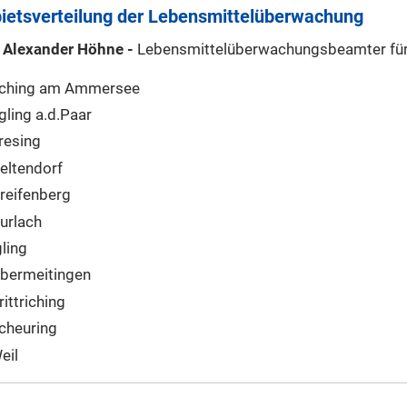
ietsverteilung der Lebensmittelüberwachung
 Alexander Höhne -
Lebensmittelüberwachungsbeamter für 
ching am Ammersee
gling a.d.Paar
resing
eltendorf
reifenberg
urlach
gling
bermeitingen
rittriching
cheuring
eil