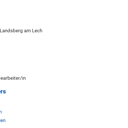
 Landsberg am Lech
earbeiter/in
rs
n
ren