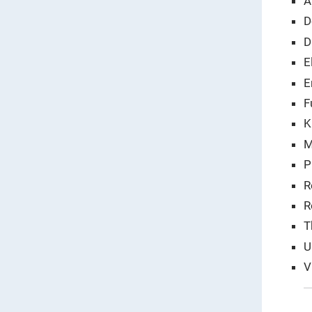
A
D
D
E
E
F
K
M
P
R
R
T
U
V