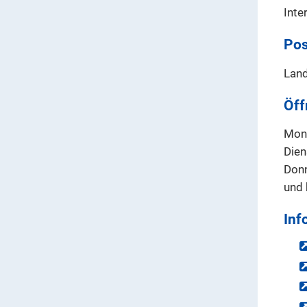
Inte
Pos
Land
Öff
Mont
Dien
Donn
und 
Inf