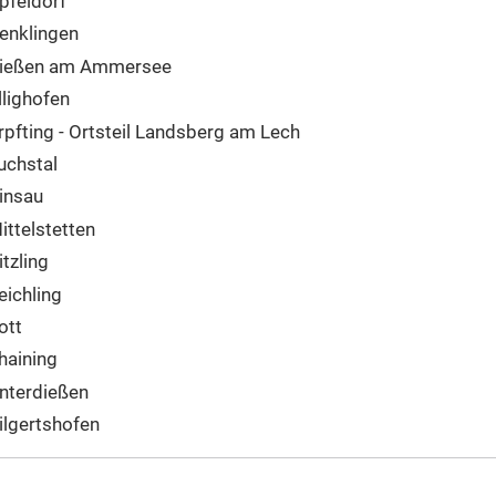
pfeldorf
enklingen
ießen am Ammersee
llighofen
rpfting - Ortsteil Landsberg am Lech
uchstal
insau
ittelstetten
itzling
eichling
ott
haining
nterdießen
ilgertshofen