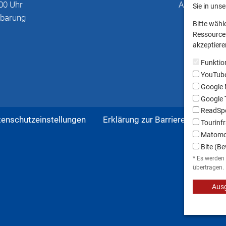
00 Uhr
Anschriften
Sie in uns
nbarung
Bitte wähl
Ressourcen
akzeptieren
Funktio
YouTub
Google
Google T
ReadSpe
tenschutzeinstellungen
Erklärung zur Barrierefreiheit
Tourinfr
Matom
Bite (Be
* Es werden
übertragen.
Ausg