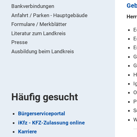
Geb
Bankverbindungen
Anfahrt / Parken - Hauptgebäude
Herr
Formulare / Merkblätter
E
Literatur zum Landkreis
E
Presse
E
Ausbildung beim Landkreis
G
G
H
I
O
Häufig gesucht
P
S
Bürgerserviceportal
W
iKfz - KFZ-Zulassung online
Karriere