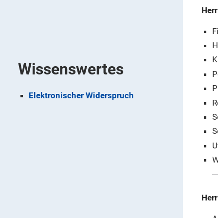
Herr
F
H
K
Wissenswertes
P
P
Elektronischer Widerspruch
R
S
S
U
W
Herr