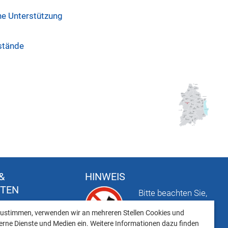
he Unterstützung
stände
&
HINWEIS
FTEN
Bitte beachten Sie,
t
dass das Mitbringen
ustimmen, verwenden wir an mehreren Stellen Cookies und
keiten
von Tieren ins
erne Dienste und Medien ein. Weitere Informationen dazu finden