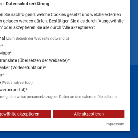
Landratsamt
erer
Datenschutzerklärung
.
Landsberg am Lech NICHT
en Sie nachfolgend, welche Cookies gesetzt und welche externen
gestattet ist.
 geladen werden dürfen. Bestätigen Sie dies durch "Ausgewählte
" oder akzeptieren Sie alle durch "Alle akzeptieren":
nal
(Zum Betrieb der Webseite notwendig)
e*
 Maps*
ranslate (Übersetzen der Webseite)*
aker (Vorlesefunktion)*
Impressum
a*
o
(Webanalyse-Tool)
werberportal)*
 möglicherweise personenbezogene Daten an den externen Dienstleister
ewählte akzeptieren
Alle akzeptieren
Impressum