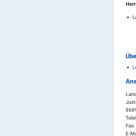
Herr
L
Übe
L
Ans
Land
Just
868
Tele
Fax
E-Ma