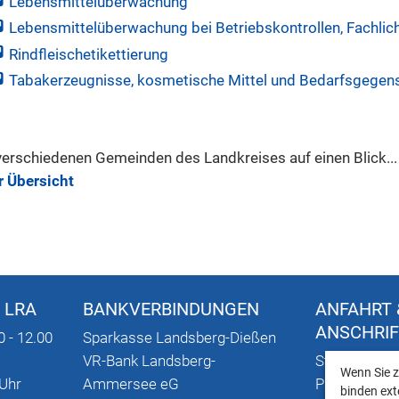
Lebensmittelüberwachung
Lebensmittelüberwachung bei Betriebskontrollen, Fachlic
Rindfleischetikettierung
Tabakerzeugnisse, kosmetische Mittel und Bedarfsgegen
verschiedenen Gemeinden des Landkreises auf einen Blick...
r Übersicht
 LRA
BANKVERBINDUNGEN
ANFAHRT 
ANSCHRI
0 - 12.00
Sparkasse Landsberg-Dießen
VR-Bank Landsberg-
Stadtplan mi
Wenn Sie z
 Uhr
Ammersee eG
Parkmöglich
binden ext