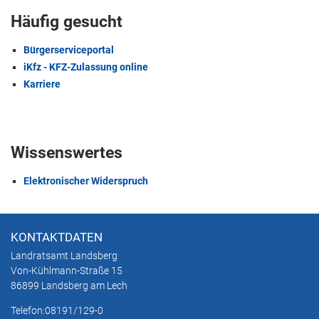
Häufig gesucht
Bürgerserviceportal
iKfz - KFZ-Zulassung online
Karriere
Wissenswertes
Elektronischer Widerspruch
KONTAKTDATEN
Landratsamt Landsberg
Von-Kühlmann-Straße 15
86899 Landsberg am Lech
Telefon:
08191/129-0