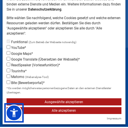
binden externe Dienste und Medien ein. Weitere Informationen dazu finden
HINWEIS
Sie in unserer
Datenschutzerklärung
.
Bitte beachten Sie, dass das Mitbringen von Tieren
Bitte wählen Sie nachfolgend, welche Cookies gesetzt und welche externen
ins Landratsamt Landsberg am Lech NICHT
Ressourcen geladen werden dürfen. Bestätigen Sie dies durch
gestattet ist.
"Ausgewählte akzeptieren" oder akzeptieren Sie alle durch "Alle
akzeptieren":
Funktional
(Zum Betrieb der Webseite notwendig)
YouTube*
Startseite
Sitemap
Datenschutzerklärung
Google Maps*
Google Translate (Übersetzen der Webseite)*
Datenschutzeinstellungen
ReadSpeaker (Vorlesefunktion)*
Erklärung zur Barrierefreiheit
Impressum
Tourinfra*
Matomo
(Webanalyse-Tool)
Instagram
Facebook
RSS-Feed
Bite (Bewerberportal)*
* Es werden möglicherweise personenbezogene Daten an den externen Dienstleister
übertragen.
Ausgewählte akzeptieren
Alle akzeptieren
Impressum