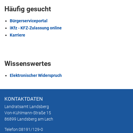
Häufig gesucht
Bürgerserviceportal
iKfz - KFZ-Zulassung online
Karriere
Wissenswertes
Elektronischer Widerspruch
KONTAKTDATEN
Landratsamt Landsberg
Von-Kühlmann-Straße 15
86899 Landsberg am Lech
Telefon:
08191/129-0