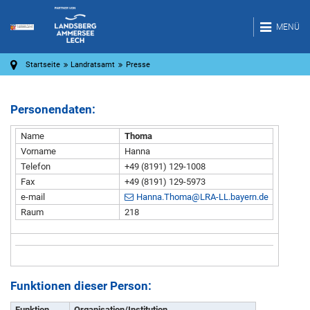
MENÜ
Startseite
Landratsamt
Presse
Personendaten:
Name
Thoma
Vorname
Hanna
Telefon
+49 (8191) 129-1008
Fax
+49 (8191) 129-5973
e-mail
Hanna.Thoma@LRA-LL.bayern.de
Raum
218
Funktionen dieser Person:
Funktion
Organisation/Institution