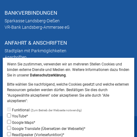
BANKVERBINDUNGEN
Sparkasse Landsberg-Dießen
VR-Bank Landsberg-Ammersee eG
ANFAHRT & ANSCHRIFTEN
Stadtplan mit Parkmöglichkeiten
Anschriften
Wenn Sie zustimmen, verwenden wir an mehreren Stellen Cookies und
binden externe Dienste und Medien ein. Weitere Informationen dazu finden
HINWEIS
Sie in unserer
Datenschutzerklärung
.
Bitte beachten Sie, dass das Mitbringen von Tieren
Bitte wählen Sie nachfolgend, welche Cookies gesetzt und welche externen
ins Landratsamt Landsberg am Lech NICHT
Ressourcen geladen werden dürfen. Bestätigen Sie dies durch
gestattet ist.
"Ausgewählte akzeptieren" oder akzeptieren Sie alle durch "Alle
akzeptieren":
Funktional
(Zum Betrieb der Webseite notwendig)
YouTube*
Startseite
Sitemap
Datenschutzerklärung
Google Maps*
Google Translate (Übersetzen der Webseite)*
Datenschutzeinstellungen
ReadSpeaker (Vorlesefunktion)*