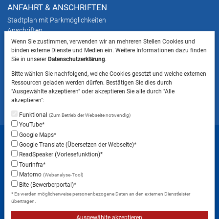
ANFAHRT & ANSCHRIFTEN
Stadtplan mit Parkmöglichkeiten
Anschriften
Wenn Sie zustimmen, verwenden wir an mehreren Stellen Cookies und
binden externe Dienste und Medien ein. Weitere Informationen dazu finden
HINWEIS
Sie in unserer
Datenschutzerklärung
.
Bitte beachten Sie, dass das Mitbringen von Tieren
Bitte wählen Sie nachfolgend, welche Cookies gesetzt und welche externen
ins Landratsamt Landsberg am Lech NICHT
Ressourcen geladen werden dürfen. Bestätigen Sie dies durch
gestattet ist.
"Ausgewählte akzeptieren" oder akzeptieren Sie alle durch "Alle
akzeptieren":
Funktional
(Zum Betrieb der Webseite notwendig)
YouTube*
Startseite
Sitemap
Datenschutzerklärung
Google Maps*
Google Translate (Übersetzen der Webseite)*
Datenschutzeinstellungen
ReadSpeaker (Vorlesefunktion)*
Erklärung zur Barrierefreiheit
Impressum
Tourinfra*
Matomo
(Webanalyse-Tool)
Instagram
Facebook
RSS-Feed
Bite (Bewerberportal)*
* Es werden möglicherweise personenbezogene Daten an den externen Dienstleister
übertragen.
Ausgewählte akzeptieren