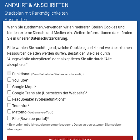
ANFAHRT & ANSCHRIFTEN
Stadtplan mit Parkmöglichkeiten
Anschriften
Wenn Sie zustimmen, verwenden wir an mehreren Stellen Cookies und
binden externe Dienste und Medien ein. Weitere Informationen dazu finden
HINWEIS
Sie in unserer
Datenschutzerklärung
.
Bitte beachten Sie, dass das Mitbringen von Tieren
Bitte wählen Sie nachfolgend, welche Cookies gesetzt und welche externen
ins Landratsamt Landsberg am Lech NICHT
Ressourcen geladen werden dürfen. Bestätigen Sie dies durch
gestattet ist.
"Ausgewählte akzeptieren" oder akzeptieren Sie alle durch "Alle
akzeptieren":
Funktional
(Zum Betrieb der Webseite notwendig)
YouTube*
Startseite
Sitemap
Datenschutzerklärung
Google Maps*
Google Translate (Übersetzen der Webseite)*
Datenschutzeinstellungen
ReadSpeaker (Vorlesefunktion)*
Erklärung zur Barrierefreiheit
Impressum
Tourinfra*
Matomo
(Webanalyse-Tool)
Instagram
Facebook
RSS-Feed
Bite (Bewerberportal)*
* Es werden möglicherweise personenbezogene Daten an den externen Dienstleister
übertragen.
Ausgewählte akzeptieren