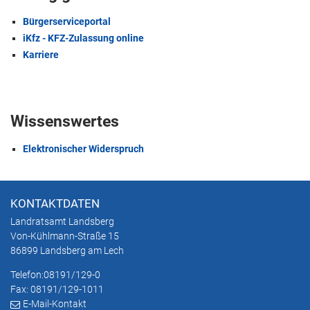
Bürgerserviceportal
iKfz - KFZ-Zulassung online
Karriere
Wissenswertes
Elektronischer Widerspruch
KONTAKTDATEN
Landratsamt Landsberg
Von-Kühlmann-Straße 15
86899 Landsberg am Lech
Telefon:
08191/129-0
Fax: 08191/129-1011
E-Mail-Kontakt