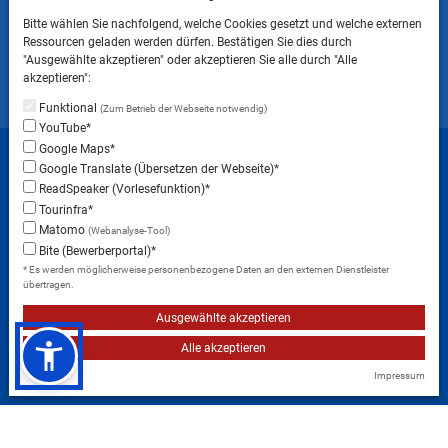
Bitte beachten Sie, dass das Mitbringen von Tieren
Bitte wählen Sie nachfolgend, welche Cookies gesetzt und welche externen
ins Landratsamt Landsberg am Lech NICHT
Ressourcen geladen werden dürfen. Bestätigen Sie dies durch
gestattet ist.
"Ausgewählte akzeptieren" oder akzeptieren Sie alle durch "Alle
akzeptieren":
Funktional
(Zum Betrieb der Webseite notwendig)
YouTube*
Startseite
Sitemap
Datenschutzerklärung
Google Maps*
Google Translate (Übersetzen der Webseite)*
Datenschutzeinstellungen
ReadSpeaker (Vorlesefunktion)*
Erklärung zur Barrierefreiheit
Impressum
Tourinfra*
Matomo
(Webanalyse-Tool)
Instagram
Facebook
RSS-Feed
Bite (Bewerberportal)*
* Es werden möglicherweise personenbezogene Daten an den externen Dienstleister
übertragen.
Ausgewählte akzeptieren
Alle akzeptieren
Impressum