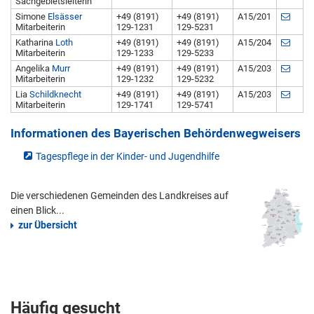
Sachgebietsleiterin
Simone
Elsässer
+49 (8191)
+49 (8191)
A15/201
Mitarbeiterin
129-1231
129-5231
Katharina
Loth
+49 (8191)
+49 (8191)
A15/204
Mitarbeiterin
129-1233
129-5233
Angelika
Murr
+49 (8191)
+49 (8191)
A15/203
Mitarbeiterin
129-1232
129-5232
Lia
Schildknecht
+49 (8191)
+49 (8191)
A15/203
Mitarbeiterin
129-1741
129-5741
Informationen des Bayerischen Behördenwegweisers
Tagespflege in der Kinder- und Jugendhilfe
Die verschiedenen Gemeinden des Landkreises auf
einen Blick...
zur Übersicht
Häufig gesucht