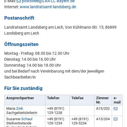
E-Mail:
poststelle@LRA-LL.Bayern.de
Internet:
www.landratsamt-landsberg.de
Postanschrift
Landratsamt Landsberg am Lech, Von Kühlmann-Str. 15, 86899
Landsberg am Lech
Öffnungszeiten
Montag - Freitag: 08.00 bis 12.00 Uhr
Dienstag: 14.00 bis 16.00 Uhr
Donnerstag: 14.00 bis 18.00 Uhr
und bei Bedarf nach Vereinbarung mit dem/der jeweiligen
Sachbearbeiter/in
Für Sie zuständig
Ansprechpartner
Telefon
Telefax
Zimmer
e-
Nr.
mail
Maria
Zink
+49 (8191)
A15/202
Sachgebietsleiterin
129-1238
Susanne
Schaul
+49 (8191)
+49 (8191)
A15/204
Stellvertretende
129-1234
129-5234