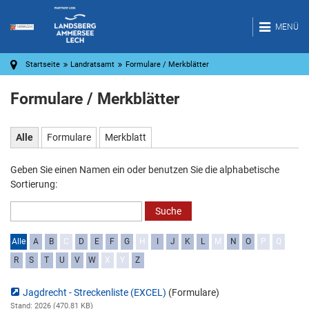
MENÜ
Startseite
Landratsamt
Formulare / Merkblätter
Formulare / Merkblätter
Alle
Formulare
Merkblatt
Geben Sie einen Namen ein oder benutzen Sie die alphabetische
Sortierung:
Alle
A
B
C
D
E
F
G
H
I
J
K
L
M
N
O
P
Q
R
S
T
U
V
W
X
Y
Z
Jagdrecht - Streckenliste (EXCEL)
(Formulare)
Stand: 2026 (470.81 KB)