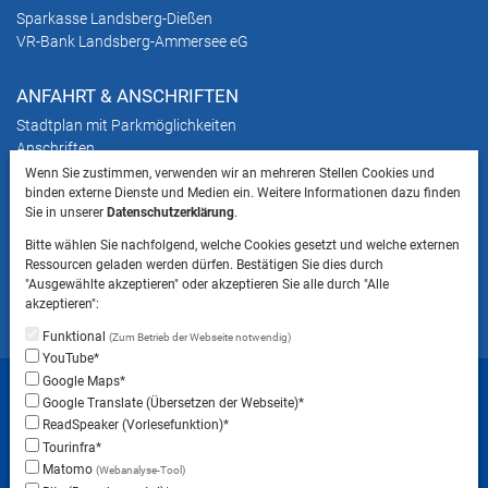
Sparkasse Landsberg-Dießen
VR-Bank Landsberg-Ammersee eG
ANFAHRT & ANSCHRIFTEN
Stadtplan mit Parkmöglichkeiten
Anschriften
Wenn Sie zustimmen, verwenden wir an mehreren Stellen Cookies und
binden externe Dienste und Medien ein. Weitere Informationen dazu finden
HINWEIS
Sie in unserer
Datenschutzerklärung
.
Bitte beachten Sie, dass das Mitbringen von Tieren
Bitte wählen Sie nachfolgend, welche Cookies gesetzt und welche externen
ins Landratsamt Landsberg am Lech NICHT
Ressourcen geladen werden dürfen. Bestätigen Sie dies durch
gestattet ist.
"Ausgewählte akzeptieren" oder akzeptieren Sie alle durch "Alle
akzeptieren":
Funktional
(Zum Betrieb der Webseite notwendig)
YouTube*
Startseite
Sitemap
Datenschutzerklärung
Google Maps*
Google Translate (Übersetzen der Webseite)*
Datenschutzeinstellungen
ReadSpeaker (Vorlesefunktion)*
Erklärung zur Barrierefreiheit
Impressum
Tourinfra*
Matomo
(Webanalyse-Tool)
Instagram
Facebook
RSS-Feed